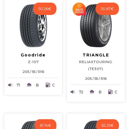
50.26
€
50.67
€
Goodride
TRIANGLE
Z-107
RELIAXTOURING
(TE307)
205 / 55 / R16
205 / 55 / R16
71
B
C
72
B
C
61.74
€
62.25
€