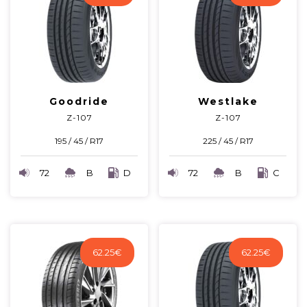
Goodride
Westlake
Z-107
Z-107
195 / 45 / R17
225 / 45 / R17
72
B
D
72
B
C
62.25
€
62.25
€