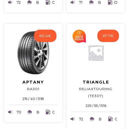
72
B
C
71
B
D
66.14
€
67.17
€
APTANY
TRIANGLE
RA301
RELIAXTOURING
(TE307)
215 / 40 / R18
225 / 55 / R16
70
B
C
72
B
C