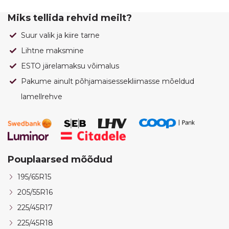
Miks tellida rehvid meilt?
Suur valik ja kiire tarne
Lihtne maksmine
ESTO järelamaksu võimalus
Pakume ainult põhjamaisessekliimasse mõeldud
lamellrehve
Pouplaarsed mõõdud
195/65R15
205/55R16
225/45R17
225/45R18