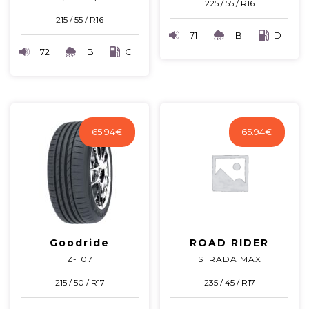
225 / 55 / R16
215 / 55 / R16
71
B
D
72
B
C
65.94
€
65.94
€
Goodride
ROAD RIDER
Z-107
STRADA MAX
215 / 50 / R17
235 / 45 / R17