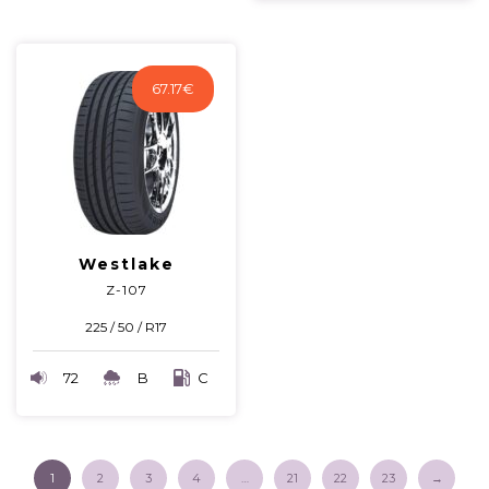
67.17
€
Westlake
Z-107
225 / 50 / R17
72
B
C
1
2
3
4
…
21
22
23
→