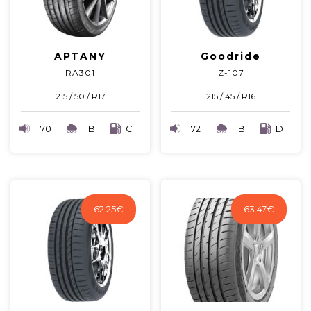
APTANY
Goodride
RA301
Z-107
215 / 50 / R17
215 / 45 / R16
70
B
C
72
B
D
62.25
€
63.47
€