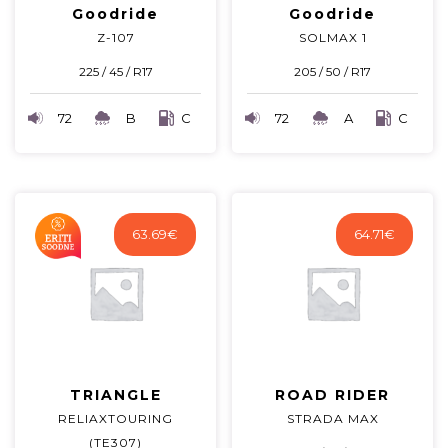
Goodride
Goodride
Z-107
SOLMAX 1
225 / 45 / R17
205 / 50 / R17
72
B
C
72
A
C
63.69
€
64.71
€
TRIANGLE
ROAD RIDER
RELIAXTOURING
STRADA MAX
(TE307)