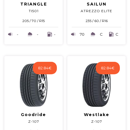
TRIANGLE
SAILUN
TI501
ATREZZO ELITE
205 / 70 / R15
235 / 60 / R16
-
-
-
70
C
C
82.84
€
82.84
€
Goodride
Westlake
Z-107
Z-107