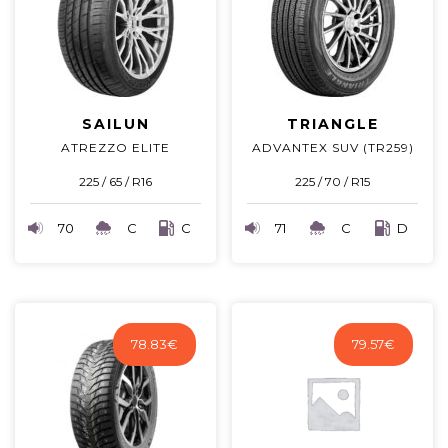
SAILUN
TRIANGLE
ATREZZO ELITE
ADVANTEX SUV (TR259)
225 / 65 / R16
225 / 70 / R15
70
C
C
71
C
D
78.83
€
79.57
€