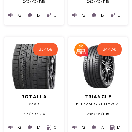
245 / 45 / R18
245 / 45 / R18
72
B
C
72
B
C
83.46
€
84.49
€
ROTALLA
TRIANGLE
S360
EFFEXSPORT (TH202)
215 / 70 / R16
245 / 45 / R18
72
D
C
72
A
D