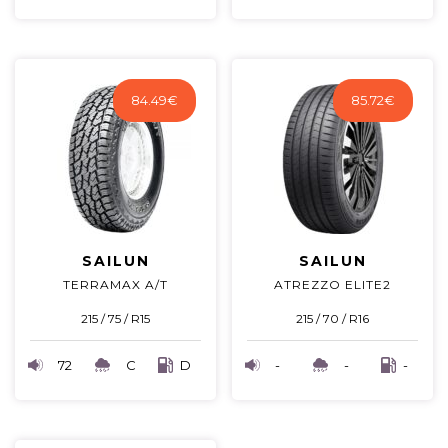
84.49
€
85.72
€
SAILUN
SAILUN
TERRAMAX A/T
ATREZZO ELITE2
215 / 75 / R15
215 / 70 / R16
72
C
D
-
-
-