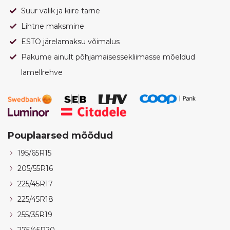
Suur valik ja kiire tarne
Lihtne maksmine
ESTO järelamaksu võimalus
Pakume ainult põhjamaisessekliimasse mõeldud
lamellrehve
Pouplaarsed mõõdud
195/65R15
205/55R16
225/45R17
225/45R18
255/35R19