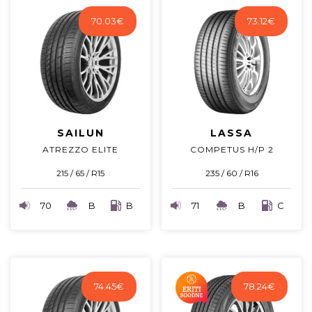
70.03
€
73.12
€
SAILUN
LASSA
ATREZZO ELITE
COMPETUS H/P 2
215 / 65 / R15
235 / 60 / R16
70
B
B
71
B
C
74.45
€
78.24
€