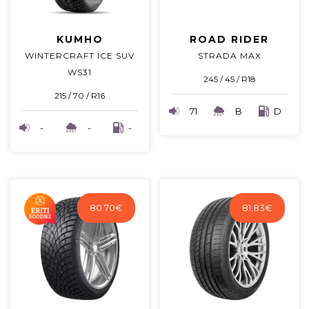
KUMHO
ROAD RIDER
WINTERCRAFT ICE SUV
STRADA MAX
WS31
245 / 45 / R18
215 / 70 / R16
71
B
D
-
-
-
80.70
€
81.83
€