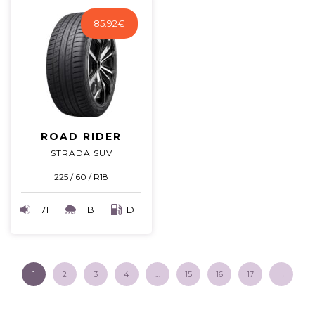
85.92
€
ROAD RIDER
STRADA SUV
225 / 60 / R18
71
B
D
1
2
3
4
…
15
16
17
→