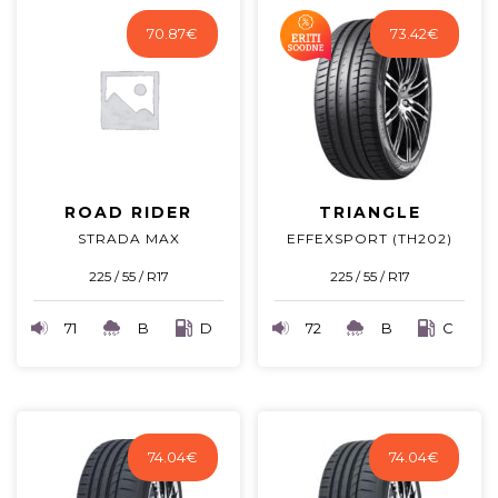
70.87
€
73.42
€
ROAD RIDER
TRIANGLE
STRADA MAX
EFFEXSPORT (TH202)
225 / 55 / R17
225 / 55 / R17
71
B
D
72
B
C
74.04
€
74.04
€