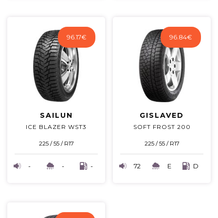
96.17
€
96.84
€
SAILUN
GISLAVED
ICE BLAZER WST3
SOFT FROST 200
225 / 55 / R17
225 / 55 / R17
-
-
-
72
E
D