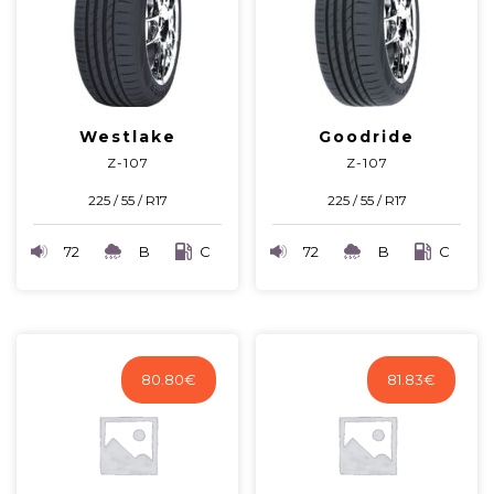
Westlake
Goodride
Z-107
Z-107
225 / 55 / R17
225 / 55 / R17
72
B
C
72
B
C
80.80
€
81.83
€