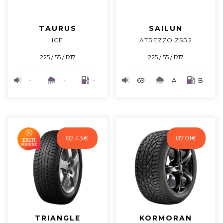
TAURUS
SAILUN
ICE
ATREZZO ZSR2
225 / 55 / R17
225 / 55 / R17
-
-
-
69
A
B
82.43
€
87.01
€
TRIANGLE
KORMORAN