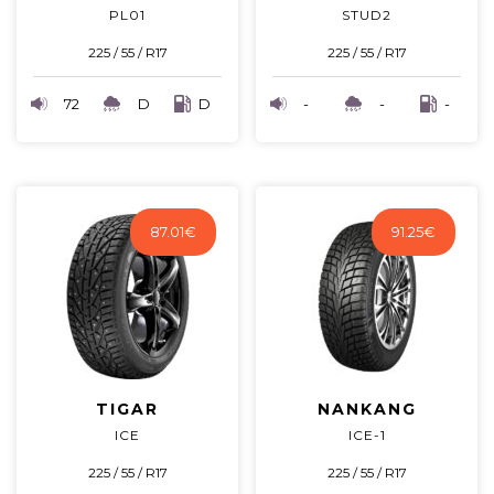
PL01
STUD2
225 / 55 / R17
225 / 55 / R17
72
D
D
-
-
-
87.01
€
91.25
€
TIGAR
NANKANG
ICE
ICE-1
225 / 55 / R17
225 / 55 / R17