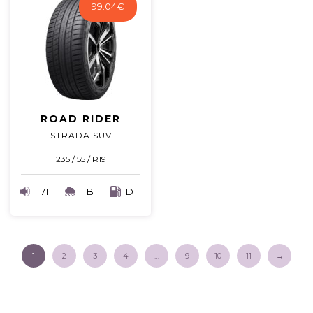
99.04
€
ROAD RIDER
STRADA SUV
235 / 55 / R19
71
B
D
1
2
3
4
…
9
10
11
→