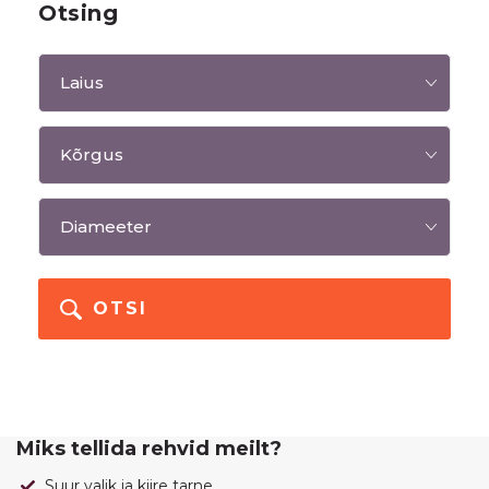
Otsing
OTSI
Miks tellida rehvid meilt?
Suur valik ja kiire tarne