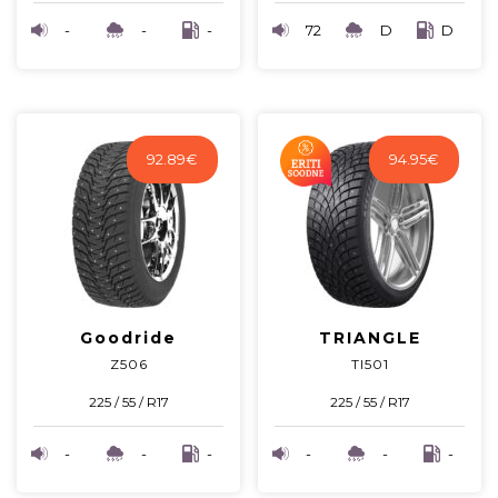
-
-
-
72
D
D
92.89
€
94.95
€
Goodride
TRIANGLE
Z506
TI501
225 / 55 / R17
225 / 55 / R17
-
-
-
-
-
-