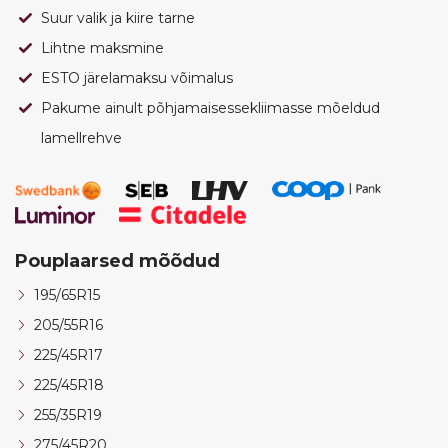
Suur valik ja kiire tarne
Lihtne maksmine
ESTO järelamaksu võimalus
Pakume ainult põhjamaisessekliimasse mõeldud
lamellrehve
Pouplaarsed mõõdud
195/65R15
205/55R16
225/45R17
225/45R18
255/35R19
275/45R20