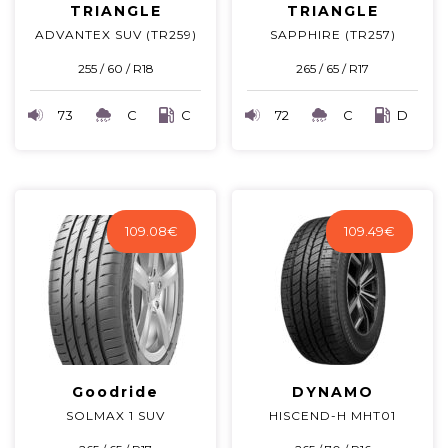
TRIANGLE
TRIANGLE
ADVANTEX SUV (TR259)
SAPPHIRE (TR257)
255 / 60 / R18
265 / 65 / R17
73
C
C
72
C
D
109.08
€
109.49
€
Goodride
DYNAMO
SOLMAX 1 SUV
HISCEND-H MHT01