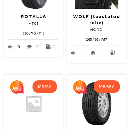
ROTALLA
WOLF (taastatud
rehv)
AT01
NORD
265 / 70 / R15
265 / 65 / R17
71
C
C
-
-
-
108.16
€
108.88
€