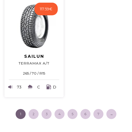
117.59
€
SAILUN
TERRAMAX A/T
265 / 70 / R15
73
C
D
1
2
3
4
5
6
7
→