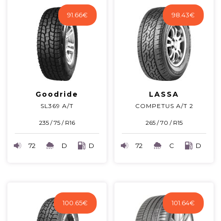
91.66
€
98.43
€
Goodride
LASSA
SL369 A/T
COMPETUS A/T 2
235 / 75 / R16
265 / 70 / R15
72
D
D
72
C
D
100.65
€
101.64
€