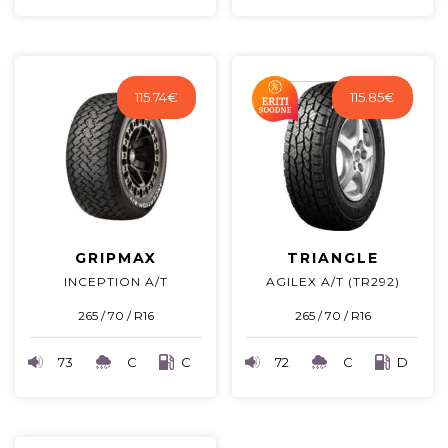
115.74
€
115.85
€
GRIPMAX
TRIANGLE
INCEPTION A/T
AGILEX A/T (TR292)
265 / 70 / R16
265 / 70 / R16
73
C
C
72
C
D