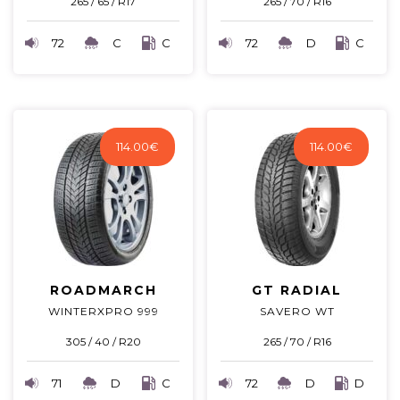
265 / 65 / R17
265 / 70 / R16
72
C
C
72
D
C
114.00
€
114.00
€
ROADMARCH
GT RADIAL
WINTERXPRO 999
SAVERO WT
305 / 40 / R20
265 / 70 / R16
71
D
C
72
D
D