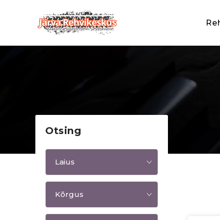
Re
Otsing