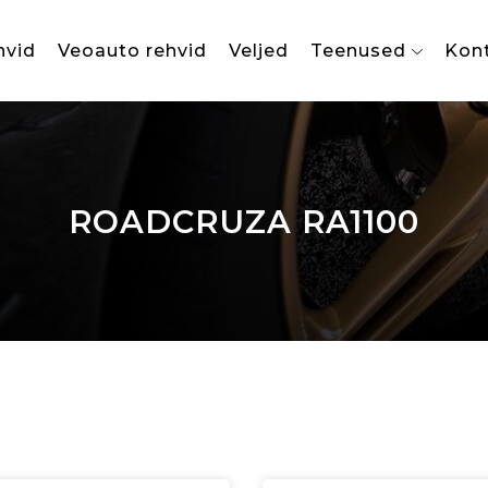
hvid
Veoauto rehvid
Veljed
Teenused
Kon
ROADCRUZA RA1100