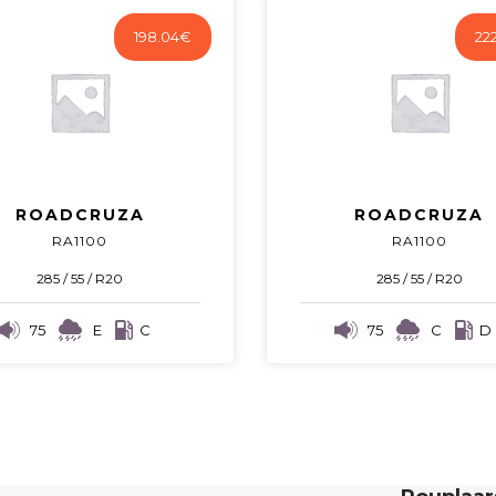
198.04
€
22
ROADCRUZA
ROADCRUZA
RA1100
RA1100
285 / 55 / R20
285 / 55 / R20
75
E
C
75
C
D