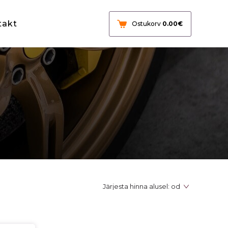
takt
Ostukorv
0.00
€