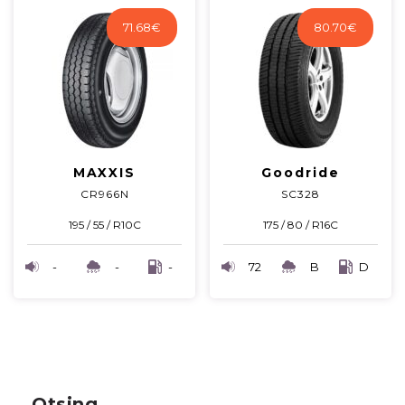
71.68
€
80.70
€
MAXXIS
Goodride
CR966N
SC328
195 / 55 / R10C
175 / 80 / R16C
-
-
-
72
B
D
Otsing