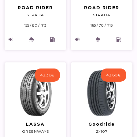
ROAD RIDER
ROAD RIDER
STRADA
STRADA
155 / 80 / R13
165 / 70 / R13
-
-
-
-
-
-
43.36
€
43.60
€
LASSA
Goodride
GREENWAYS
Z-107