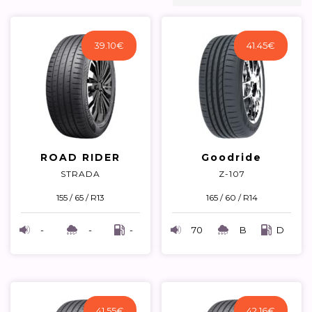
39.10
€
41.45
€
ROAD RIDER
Goodride
STRADA
Z-107
155 / 65 / R13
165 / 60 / R14
-
-
-
70
B
D
41.55
€
42.16
€