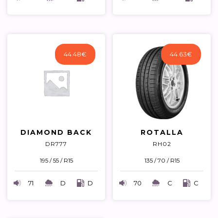
44.48
€
44.63
€
DIAMOND BACK
ROTALLA
DR777
RH02
195 / 55 / R15
135 / 70 / R15
71
D
D
70
C
C