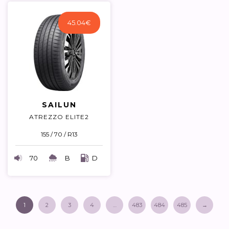
45.04
€
SAILUN
ATREZZO ELITE2
155 / 70 / R13
70
B
D
1
2
3
4
…
483
484
485
→