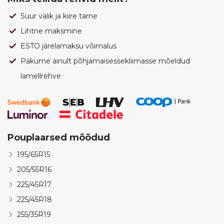
Suur valik ja kiire tarne
Lihtne maksmine
ESTO järelamaksu võimalus
Pakume ainult põhjamaisessekliimasse mõeldud
lamellrehve
Pouplaarsed mõõdud
195/65R15
205/55R16
225/45R17
225/45R18
255/35R19