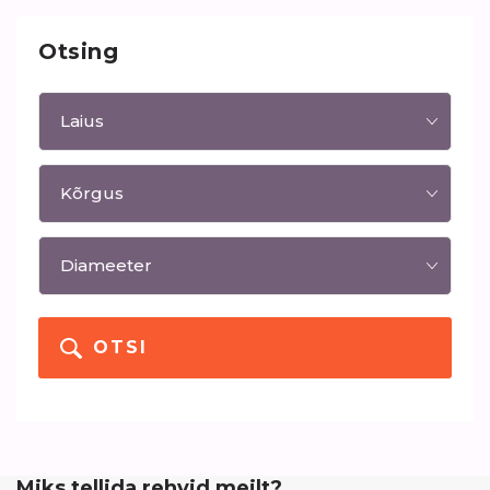
Otsing
OTSI
Miks tellida rehvid meilt?