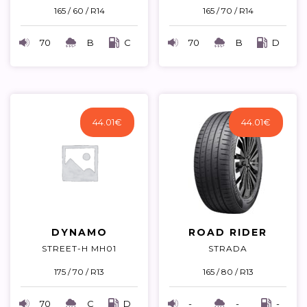
165 / 60 / R14
165 / 70 / R14
70
B
C
70
B
D
44.01
€
44.01
€
DYNAMO
ROAD RIDER
STREET-H MH01
STRADA
175 / 70 / R13
165 / 80 / R13
70
C
D
-
-
-