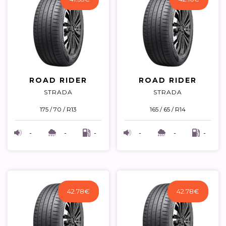
ROAD RIDER
ROAD RIDER
STRADA
STRADA
175 / 70 / R13
165 / 65 / R14
-
-
-
-
-
-
42.78
€
42.78
€