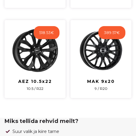
518.53
€
389.57
€
AEZ 10.5x22
MAK 9x20
10.5 / R22
9 / R20
Miks tellida rehvid meilt?
Suur valik ja kiire tarne