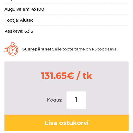
Augu valem: 4x100
Tootja: Alutec
Keskava: 63.3
Suurepärane!
Selle toote tarne on 1-3 tööpäeva!
131.65
€
/ tk
Alutec
Kogus:
ADX.01
diamond-
black
Lisa ostukorvi
frontpolished
7,5x18