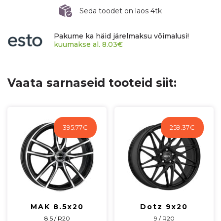
4x100
Seda toodet on laos 4tk
ET38
CB63,3
Pakume ka häid järelmaksu võimalusi!
60°
kuumakse al.
8.03
€
635
kg
ADX1-
Vaata sarnaseid tooteid siit:
75838A23-
1
kogus
395.77
€
259.37
€
MAK 8.5x20
Dotz 9x20
8.5 / R20
9 / R20