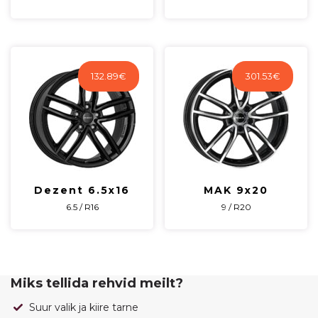
132.89
€
301.53
€
Dezent 6.5x16
MAK 9x20
6.5 / R16
9 / R20
Miks tellida rehvid meilt?
Suur valik ja kiire tarne