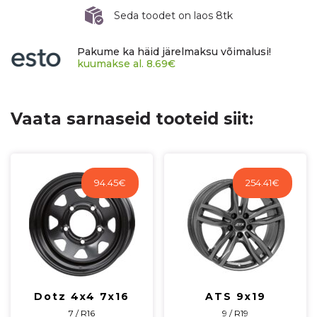
ET66
Seda toodet on laos 8tk
CB71,1
60°
Pakume ka häid järelmaksu võimalusi!
1075
kuumakse al.
8.69
€
kg
GRT6666P42-
7
Vaata sarnaseid tooteid siit:
kogus
94.45
€
254.41
€
Dotz 4x4 7x16
ATS 9x19
7 / R16
9 / R19