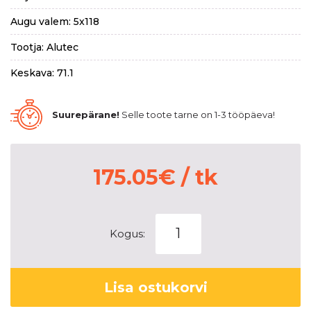
Augu valem: 5x118
Tootja: Alutec
Keskava: 71.1
Suurepärane!
Selle toote tarne on 1-3 tööpäeva!
175.05
€
/ tk
Alutec
Kogus:
Grip
Transporter
Graphite
Lisa ostukorvi
6,5x16
5x118