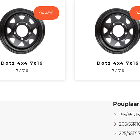
94.45
€
94
Dotz 4x4 7x16
Dotz 4x4 7x16
7 / R16
7 / R16
Pouplaa
195/65R15
205/55R1
225/45R1