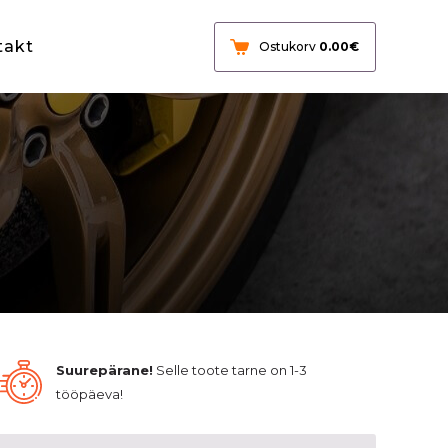
takt
Ostukorv
0.00
€
Suurepärane!
Selle toote tarne on 1-3
tööpäeva!