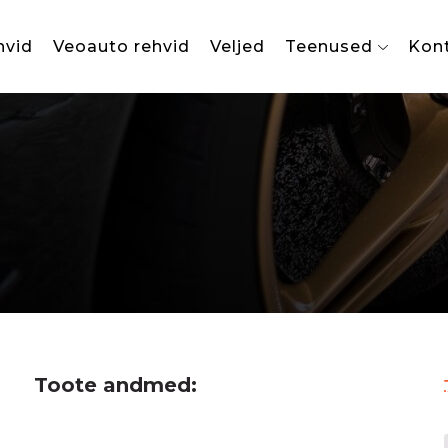
hvid
Veoauto rehvid
Veljed
Teenused
Kon
Toote andmed: