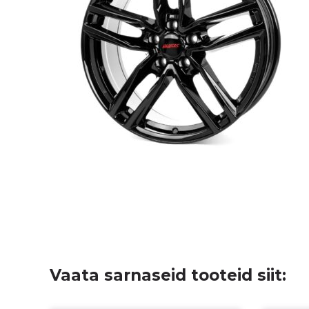
Vaata sarnaseid tooteid siit: