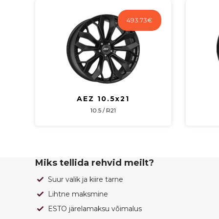
493.73
€
AEZ 10.5x21
10.5 / R21
Miks tellida rehvid meilt?
Suur valik ja kiire tarne
Lihtne maksmine
ESTO järelamaksu võimalus