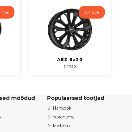
.45
€
354.85
€
AEZ 9x20
9 / R20
rsed mõõdud
Populaarsed tootjad
Hankook
6
Yokohama
7
Michelin