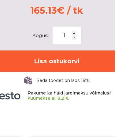
165.13
€
/ tk
Alutec
Kogus:
Ikenu
diamond-
black
7,5x17
Lisa ostukorvi
5x108
ET45
Seda toodet on laos 16tk
CB70,1
60°
Pakume ka häid järelmaksu võimalusi!
735
kuumakse al.
8.21
€
kg
IKE75745B52-
6
kogus