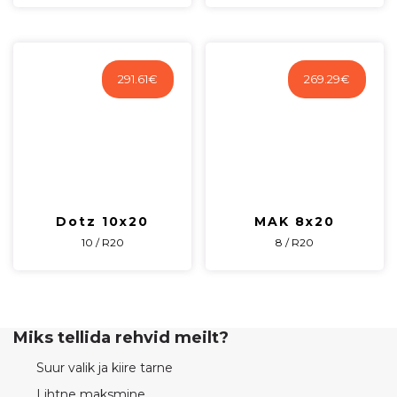
291.61
€
269.29
€
Dotz 10x20
MAK 8x20
10 / R20
8 / R20
Miks tellida rehvid meilt?
Suur valik ja kiire tarne
Lihtne maksmine