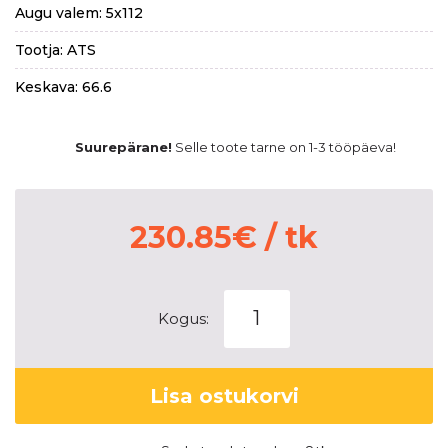
Augu valem: 5x112
Tootja: ATS
Keskava: 66.6
Suurepärane!
Selle toote tarne on 1-3 tööpäeva!
230.85
€
/ tk
ATS
Kogus:
AuvoraX
dark-
grey
Lisa ostukorvi
9x20
5x112
ET38