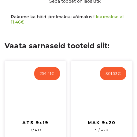
Seda toodet on laos 8tk
CB66,6
R14
Pakume ka häid järelmaksu võimalusi!
kuumakse al.
1045
11.46
€
kg
AUVX-
902038PO17-
Vaata sarnaseid tooteid siit:
6
kogus
254.41
€
301.53
€
ATS 9x19
MAK 9x20
9 / R19
9 / R20