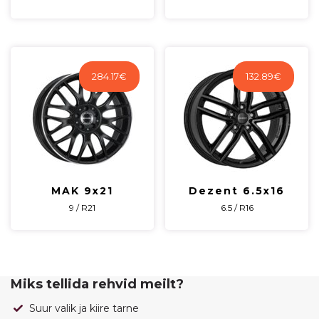
284.17
€
132.89
€
MAK 9x21
Dezent 6.5x16
9 / R21
6.5 / R16
Miks tellida rehvid meilt?
Suur valik ja kiire tarne