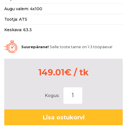
Augu valem: 4x100
Tootja: ATS
Keskava: 63.3
Suurepärane!
Selle toote tarne on 1-3 tööpäeva!
149.01
€
/ tk
ATS
Kogus:
Streetrallye
dark-
grey
Lisa ostukorvi
6x16
4x100