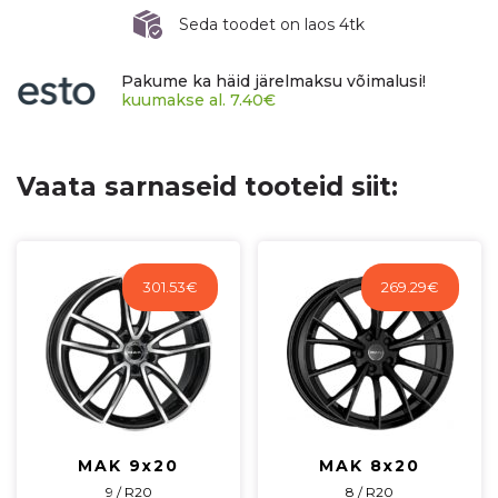
ET35
Seda toodet on laos 4tk
CB63,3
60°
Pakume ka häid järelmaksu võimalusi!
600
kuumakse al.
7.40
€
kg
SY60635A27-
6
Vaata sarnaseid tooteid siit:
kogus
301.53
€
269.29
€
MAK 9x20
MAK 8x20
9 / R20
8 / R20