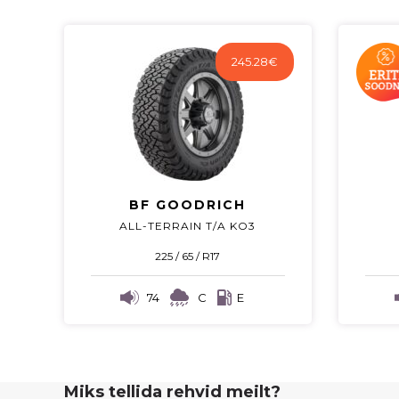
245.28
€
BF GOODRICH
ALL-TERRAIN T/A KO3
225 / 65 / R17
74
C
E
Miks tellida rehvid meilt?