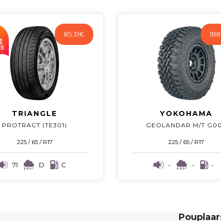
85.31
€
188
TRIANGLE
YOKOHAMA
PROTRACT (TE301)
GEOLANDAR M/T G0
225 / 65 / R17
225 / 65 / R17
71
D
C
-
-
-
Pouplaa