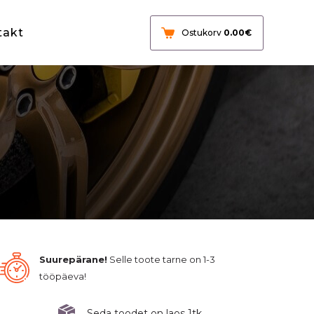
takt
Ostukorv
0.00
€
Suurepärane!
Selle toote tarne on 1-3
tööpäeva!
Seda toodet on laos 1tk