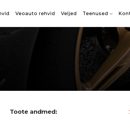
hvid
Veoauto rehvid
Veljed
Teenused
Kon
Toote andmed: