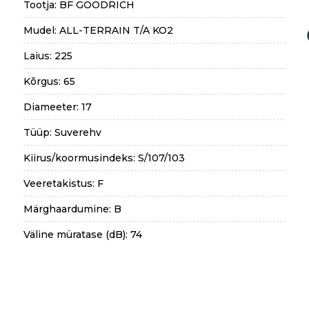
Tootja: BF GOODRICH
Mudel: ALL-TERRAIN T/A KO2
Laius: 225
Kõrgus: 65
Diameeter: 17
Tüüp: Suverehv
Kiirus/koormusindeks: S/107/103
Veeretakistus: F
Märghaardumine: B
Väline müratase (dB): 74