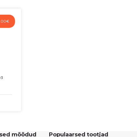
.00
€
03
rsed mõõdud
Populaarsed tootjad