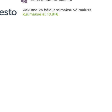
Pakume ka häid järelmaksu võimalusi!
kuumakse al.
10.81
€