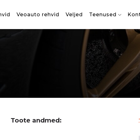
hvid
Veoauto rehvid
Veljed
Teenused
Kon
Toote andmed: