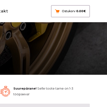
takt
Ostukorv
0.00
€
Suurepärane!
Selle toote tarne on 1-3
tööpäeva!