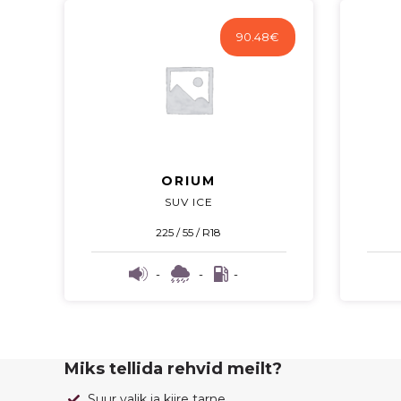
90.48
€
ORIUM
SUV ICE
225 / 55 / R18
-
-
-
Miks tellida rehvid meilt?
Suur valik ja kiire tarne