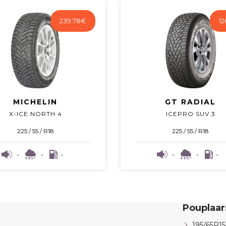
239.78
€
12
MICHELIN
GT RADIAL
X-ICE NORTH 4
ICEPRO SUV 3
225 / 55 / R18
225 / 55 / R18
-
-
-
-
-
-
Pouplaa
195/65R15