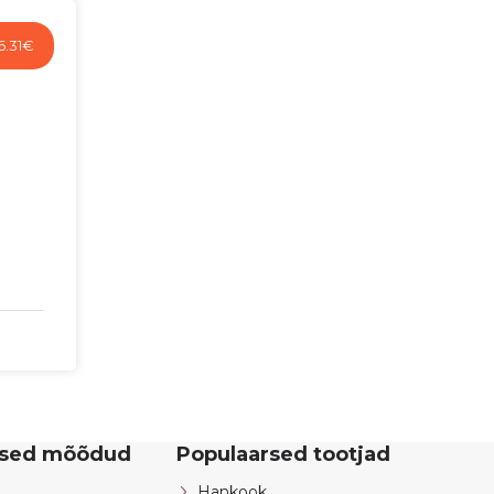
6.31
€
rsed mõõdud
Populaarsed tootjad
Hankook