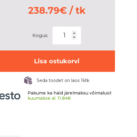
238.79
€
/ tk
CONTINENTAL
Kogus:
ICECONTACT
3
kogus
Lisa ostukorvi
Seda toodet on laos 16tk
Pakume ka häid järelmaksu võimalusi!
kuumakse al.
11.84
€