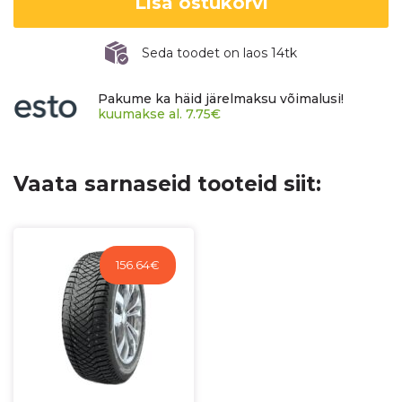
Lisa ostukorvi
Seda toodet on laos 14tk
Pakume ka häid järelmaksu võimalusi!
kuumakse al.
7.75
€
Vaata sarnaseid tooteid siit:
156.64
€