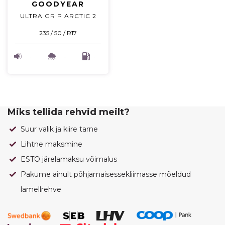
GOODYEAR
ULTRA GRIP ARCTIC 2
235 / 50 / R17
-
-
-
Miks tellida rehvid meilt?
Suur valik ja kiire tarne
Lihtne maksmine
ESTO järelamaksu võimalus
Pakume ainult põhjamaisessekliimasse mõeldud
lamellrehve