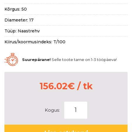
Kõrgus: 50
Diameeter: 17
Tüüp: Naastrehv
Kiirus/koormusindeks: T/100
Suurepärane!
Selle toote tarne on 1-3 tööpäeva!
156.02
€
/ tk
CONTINENTAL
Kogus:
ICECONTACT
3
kogus