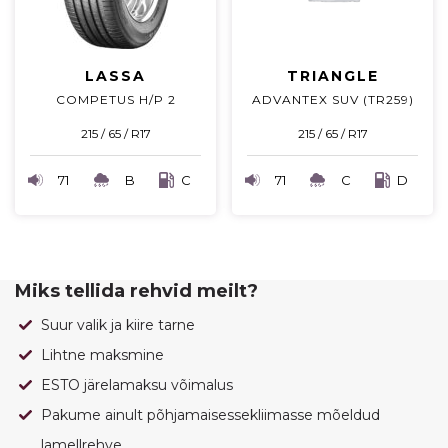
LASSA
TRIANGLE
COMPETUS H/P 2
ADVANTEX SUV (TR259)
215 / 65 / R17
215 / 65 / R17
71
B
C
71
C
D
Miks tellida rehvid meilt?
Suur valik ja kiire tarne
Lihtne maksmine
ESTO järelamaksu võimalus
Pakume ainult põhjamaisessekliimasse mõeldud
lamellrehve