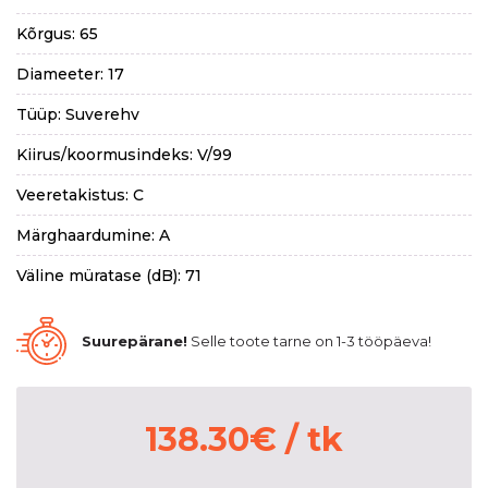
Kõrgus: 65
Diameeter: 17
Tüüp: Suverehv
Kiirus/koormusindeks: V/99
Veeretakistus: C
Märghaardumine: A
Väline müratase (dB): 71
Suurepärane!
Selle toote tarne on 1-3 tööpäeva!
138.30
€
/ tk