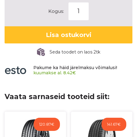
CONTINENTAL
Kogus:
PREMIUMCONTACT
7
kogus
Lisa ostukorvi
Seda toodet on laos 2tk
Pakume ka häid järelmaksu võimalusi!
kuumakse al.
8.42
€
Vaata sarnaseid tooteid siit:
120.87
€
141.67
€