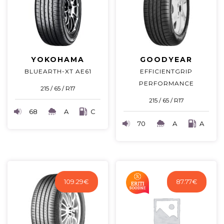
YOKOHAMA
GOODYEAR
BLUEARTH-XT AE61
EFFICIENTGRIP
PERFORMANCE
215 / 65 / R17
215 / 65 / R17
68
A
C
70
A
A
109.29
€
87.77
€