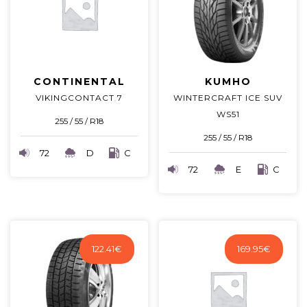
CONTINENTAL
KUMHO
VIKINGCONTACT 7
WINTERCRAFT ICE SUV
WS51
255 / 55 / R18
255 / 55 / R18
72
D
C
72
E
C
122.41
€
169.95
€