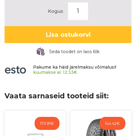
CONTINENTAL
Kogus:
VIKINGCONTACT
8
kogus
Lisa ostukorvi
Seda toodet on laos 6tk
Pakume ka häid järelmaksu võimalusi!
kuumakse al.
12.33
€
Vaata sarnaseid tooteid siit:
173.81
€
144.42
€