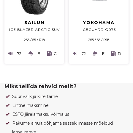
SAILUN
YOKOHAMA
ICE BLAZER ARCTIC SUV
ICEGUARD G075
255 / 55 / R18
255 / 55 / R18
72
E
C
72
E
D
Miks tellida rehvid meilt?
Suur valik ja kiire tarne
Lihtne maksmine
ESTO järelamaksu võimalus
Pakume ainult põhjamaisessekliimasse mõeldud
lamellrehve