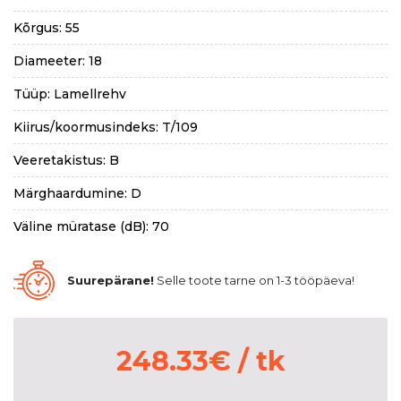
Kõrgus: 55
Diameeter: 18
Tüüp: Lamellrehv
Kiirus/koormusindeks: T/109
Veeretakistus: B
Märghaardumine: D
Väline müratase (dB): 70
Suurepärane!
Selle toote tarne on 1-3 tööpäeva!
248.33
€
/ tk