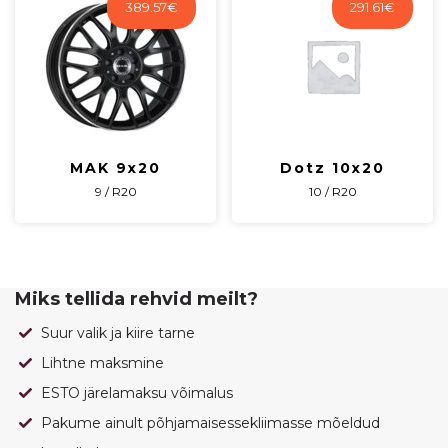
389.57
€
291.61
€
MAK 9x20
Dotz 10x20
9 / R20
10 / R20
Miks tellida rehvid meilt?
Suur valik ja kiire tarne
Lihtne maksmine
ESTO järelamaksu võimalus
Pakume ainult põhjamaisessekliimasse mõeldud