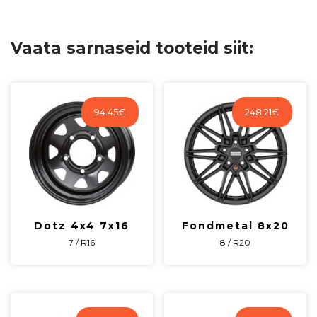
kg
TKCZGBP50E
kogus
Vaata sarnaseid tooteid siit:
94.45
€
248.21
€
Dotz 4x4 7x16
Fondmetal 8x20
7 / R16
8 / R20