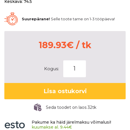
Keskava: 74.5
Suurepärane!
Selle toote tarne on 1-3 tööpäeva!
189.93
€
/ tk
Dezent
Kogus:
KC
dark
Black/polished
Lisa ostukorvi
6,5x16
6x120
ET50
Seda toodet on laos 32tk
CB74,5
60°
Pakume ka häid järelmaksu võimalusi!
1350
kuumakse al.
9.44
€