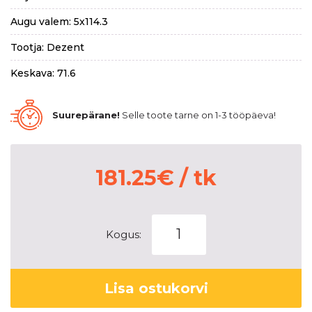
Augu valem: 5x114.3
Tootja: Dezent
Keskava: 71.6
Suurepärane!
Selle toote tarne on 1-3 tööpäeva!
181.25
€
/ tk
Dezent
Kogus:
TU
Silver
7,5x18
Lisa ostukorvi
5x114.3
ET38