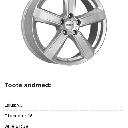
Toote andmed:
Laius: 7.5
Diameeter: 18
Velje ET: 38