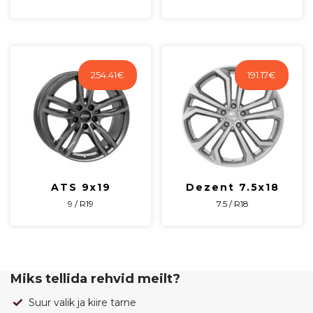
254.41
€
191.17
€
ATS 9x19
Dezent 7.5x18
9 / R19
7.5 / R18
Miks tellida rehvid meilt?
Suur valik ja kiire tarne