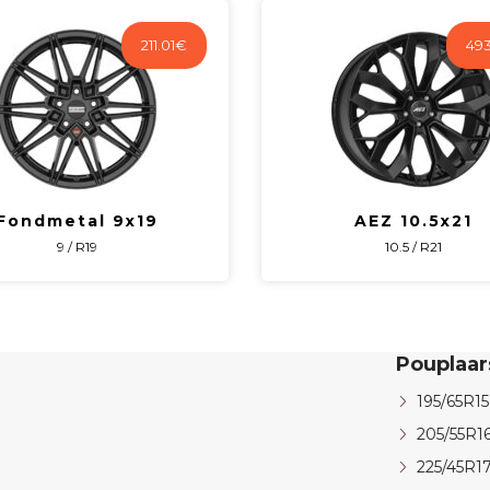
211.01
€
493
Fondmetal 9x19
AEZ 10.5x21
9 / R19
10.5 / R21
Pouplaa
195/65R15
205/55R1
225/45R1