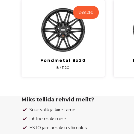
248.21
€
Fondmetal 8x20
8 / R20
Miks tellida rehvid meilt?
Suur valik ja kiire tarne
Lihtne maksmine
ESTO järelamaksu võimalus