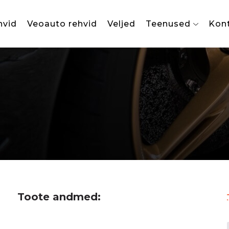
hvid
Veoauto rehvid
Veljed
Teenused
Kon
Toote andmed: