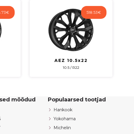
.73
€
518.53
€
AEZ 10.5x22
10.5 / R22
rsed mõõdud
Populaarsed tootjad
Hankook
6
Yokohama
7
Michelin