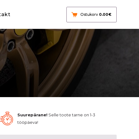
takt
Ostukorv
0.00
€
Suurepärane!
Selle toote tarne on 1-3
tööpäeva!