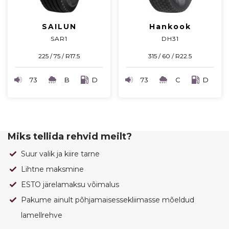
SAILUN
Hankook
SAR1
DH31
225 / 75 / R17.5
315 / 60 / R22.5
73
B
D
73
C
D
Miks tellida rehvid meilt?
Suur valik ja kiire tarne
Lihtne maksmine
ESTO järelamaksu võimalus
Pakume ainult põhjamaisessekliimasse mõeldud
lamellrehve