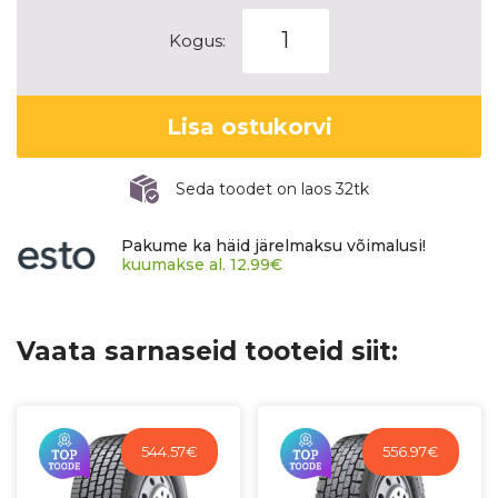
Dynamo
Kogus:
MAW50
kogus
Lisa ostukorvi
Seda toodet on laos 32tk
Pakume ka häid järelmaksu võimalusi!
kuumakse al.
12.99
€
Vaata sarnaseid tooteid siit:
544.57
€
556.97
€