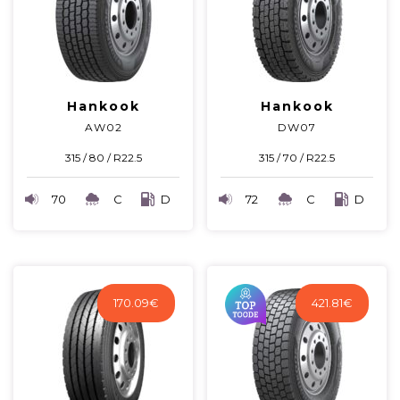
Hankook
Hankook
AW02
DW07
315 / 80 / R22.5
315 / 70 / R22.5
70
C
D
72
C
D
170.09
€
421.81
€