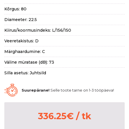
Kõrgus: 80
Diameeter: 22.5
Kiirus/koormusindeks: L/156/150
Veeretakistus: D
Märghaardumine: C
Väline müratase (dB): 73
Silla asetus: Juhtsild
Suurepärane!
Selle toote tarne on 1-3 tööpäeva!
336.25
€
/ tk