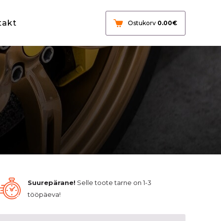
takt
Ostukorv
0.00
€
Suurepärane!
Selle toote tarne on 1-3
tööpäeva!