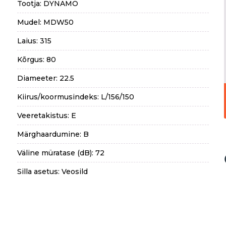
Tootja: DYNAMO
Mudel: MDW50
Laius: 315
Kõrgus: 80
Diameeter: 22.5
Kiirus/koormusindeks: L/156/150
Veeretakistus: E
Märghaardumine: B
Väline müratase (dB): 72
Silla asetus: Veosild