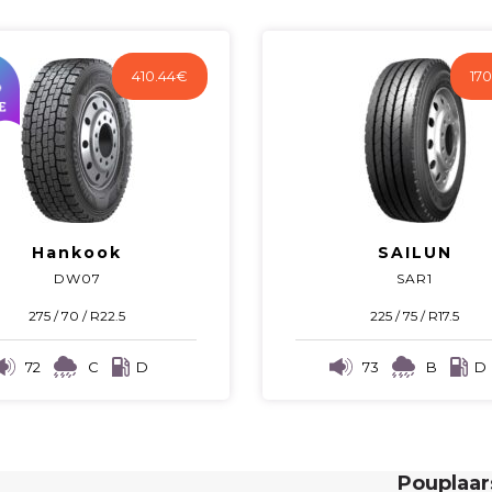
410.44
€
170
Hankook
SAILUN
DW07
SAR1
275 / 70 / R22.5
225 / 75 / R17.5
72
C
D
73
B
D
Pouplaa