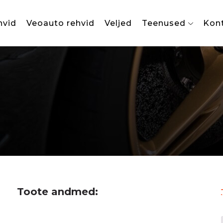
hvid
Veoauto rehvid
Veljed
Teenused
Kon
Toote andmed: