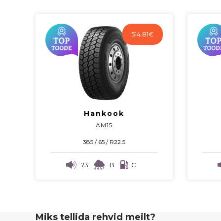
514.81
€
Hankook
AM15
385 / 65 / R22.5
73
B
C
Miks tellida rehvid meilt?