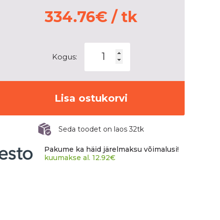
334.76
€
/ tk
Dynamo
Kogus:
MDW50
kogus
Lisa ostukorvi
Seda toodet on laos 32tk
Pakume ka häid järelmaksu võimalusi!
kuumakse al.
12.92
€