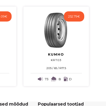
.09
€
252.79
€
KUMHO
KRT03
205 / 65 / R17.5
73
B
D
rsed mõõdud
Populaarsed tootjad