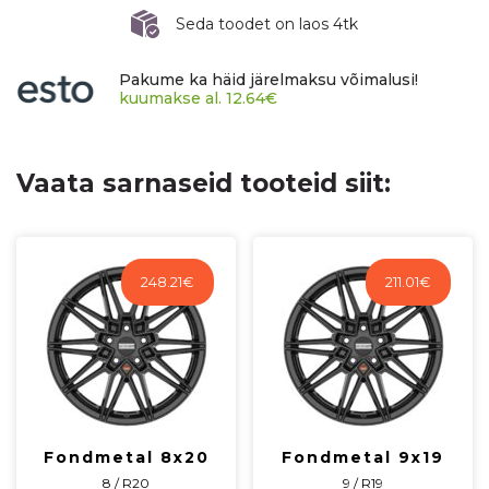
ET40
Seda toodet on laos 4tk
CB66,6
R14
Pakume ka häid järelmaksu võimalusi!
1000
kuumakse al.
12.64
€
kg
RF21011
kogus
Vaata sarnaseid tooteid siit:
248.21
€
211.01
€
Fondmetal 8x20
Fondmetal 9x19
8 / R20
9 / R19