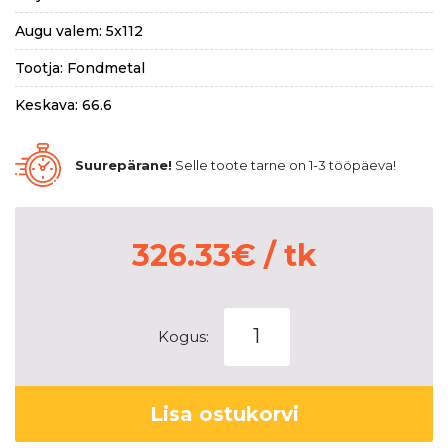
Augu valem: 5x112
Tootja: Fondmetal
Keskava: 66.6
Suurepärane!
Selle toote tarne on 1-3 tööpäeva!
326.33
€
/ tk
Fondmetal
Kogus:
Taranis
Glossy
Black
Lisa ostukorvi
8,5x20
5x112