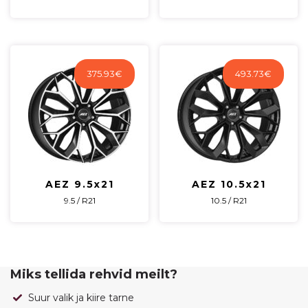
375.93
€
493.73
€
AEZ 9.5x21
AEZ 10.5x21
9.5 / R21
10.5 / R21
Miks tellida rehvid meilt?
Suur valik ja kiire tarne