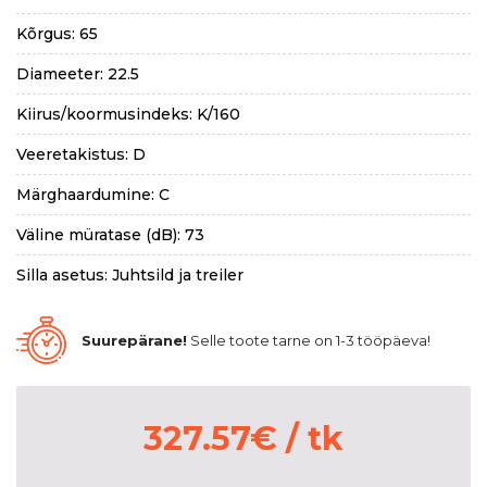
Kõrgus: 65
Diameeter: 22.5
Kiirus/koormusindeks: K/160
Veeretakistus: D
Märghaardumine: C
Väline müratase (dB): 73
Silla asetus: Juhtsild ja treiler
Suurepärane!
Selle toote tarne on 1-3 tööpäeva!
327.57
€
/ tk