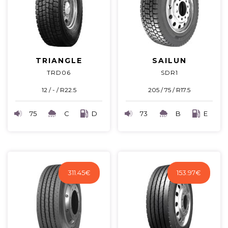
TRIANGLE
SAILUN
TRD06
SDR1
12 / - / R22.5
205 / 75 / R17.5
75
C
D
73
B
E
311.45
€
153.97
€