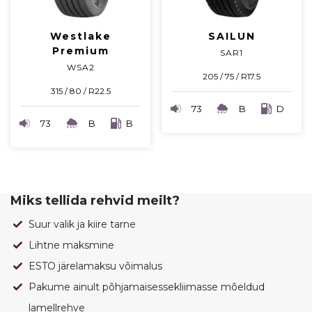
Westlake
SAILUN
Premium
SAR1
WSA2
205 / 75 / R17.5
315 / 80 / R22.5
73
B
D
73
B
B
Miks tellida rehvid meilt?
Suur valik ja kiire tarne
Lihtne maksmine
ESTO järelamaksu võimalus
Pakume ainult põhjamaisessekliimasse mõeldud
lamellrehve