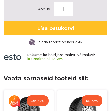
GoldenCrown
Kogus:
AT557
kogus
Lisa ostukorvi
Seda toodet on laos 23tk
Pakume ka häid järelmaksu võimalusi!
kuumakse al.
12.68
€
Vaata sarnaseid tooteid siit:
354.37
€
162.65
€