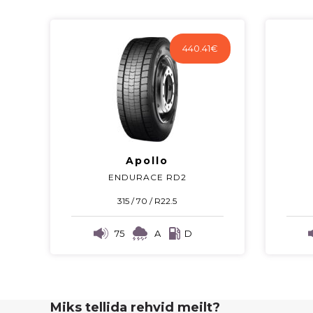
440.41
€
Apollo
ENDURACE RD2
315 / 70 / R22.5
75
A
D
Miks tellida rehvid meilt?