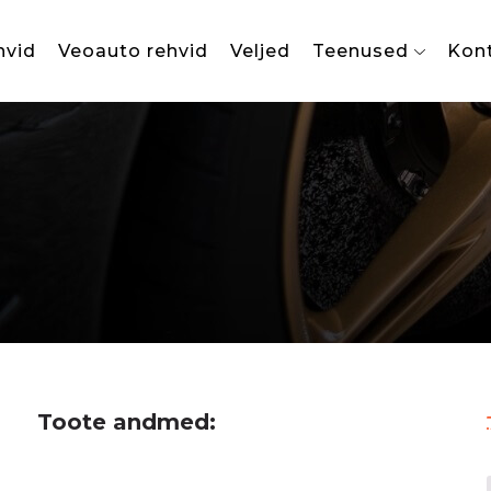
hvid
Veoauto rehvid
Veljed
Teenused
Kon
Toote andmed: