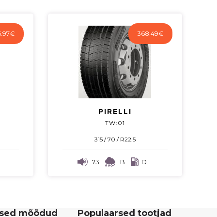
.97
€
368.49
€
PIRELLI
TW:01
315 / 70 / R22.5
73
B
D
rsed mõõdud
Populaarsed tootjad