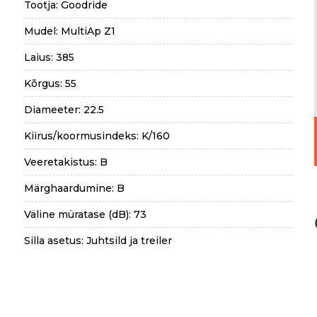
Tootja: Goodride
Mudel: MultiAp Z1
Laius: 385
Kõrgus: 55
Diameeter: 22.5
Kiirus/koormusindeks: K/160
Veeretakistus: B
Märghaardumine: B
Väline müratase (dB): 73
Silla asetus: Juhtsild ja treiler