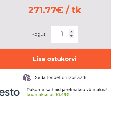
271.77
€
/ tk
Goodride
Kogus:
MultiAP
Z1
kogus
Lisa ostukorvi
Seda toodet on laos 32tk
Pakume ka häid järelmaksu võimalusi!
kuumakse al.
10.49
€