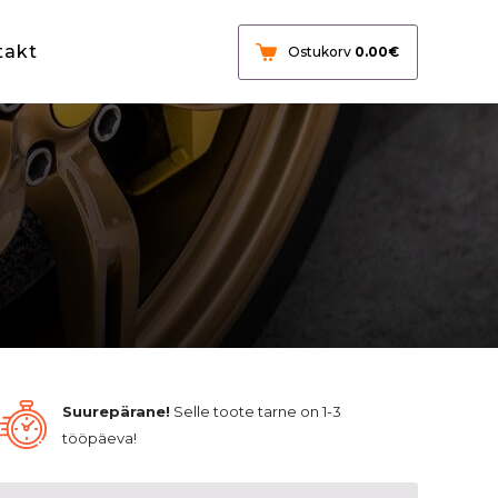
takt
Ostukorv
0.00
€
Suurepärane!
Selle toote tarne on 1-3
tööpäeva!