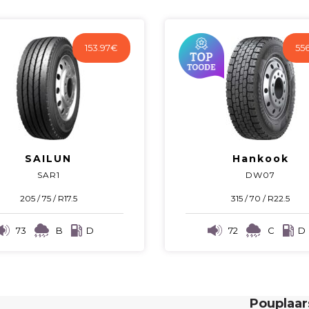
153.97
€
556
SAILUN
Hankook
SAR1
DW07
205 / 75 / R17.5
315 / 70 / R22.5
73
B
D
72
C
D
Pouplaa