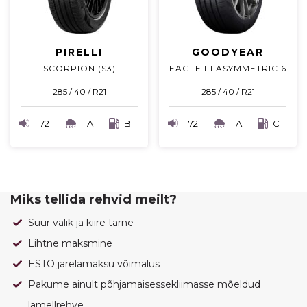
PIRELLI
GOODYEAR
SCORPION (S3)
EAGLE F1 ASYMMETRIC 6
285 / 40 / R21
285 / 40 / R21
72
A
B
72
A
C
Miks tellida rehvid meilt?
Suur valik ja kiire tarne
Lihtne maksmine
ESTO järelamaksu võimalus
Pakume ainult põhjamaisessekliimasse mõeldud
lamellrehve