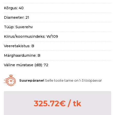
Kõrgus: 40
Diameeter: 21
Tüüp: Suverehv
Kiirus/koormusindeks: W/109
Veeretakistus: B
Märghaardumine: B
Väline müratase (dB): 72
Suurepärane!
Selle toote tarne on 1-3 tööpäeva!
325.72
€
/ tk