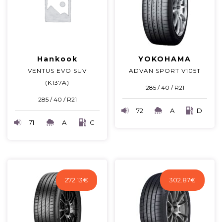
Hankook
YOKOHAMA
VENTUS EVO SUV
ADVAN SPORT V105T
(K137A)
285 / 40 / R21
285 / 40 / R21
72
A
D
71
A
C
272.13
€
302.87
€