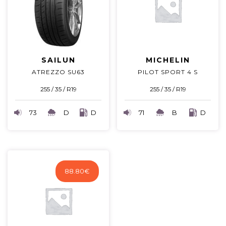
SAILUN
MICHELIN
ATREZZO SU63
PILOT SPORT 4 S
255 / 35 / R19
255 / 35 / R19
73
D
D
71
B
D
88.80
€