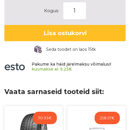
GOODYEAR
Kogus:
EAGLE
F1
ASYMMETRIC
Lisa ostukorvi
6
kogus
Seda toodet on laos 15tk
Pakume ka häid järelmaksu võimalusi!
kuumakse al.
9.23
€
Vaata sarnaseid tooteid siit:
110.93
€
228.27
€