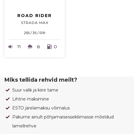
ROAD RIDER
STRADA MAX
255 / 35 / R19
71
B
D
Miks tellida rehvid meilt?
Suur valik ja kiire tarne
Lihtne maksmine
ESTO järelamaksu võimalus
Pakume ainult põhjamaisessekliimasse mõeldud
lamellrehve