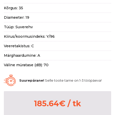
Kõrgus: 35
Diameeter: 19
Tüüp: Suverehv
Kiirus/koormusindeks: Y/96
Veeretakistus: C
Märghaardumine: A
Väline müratase (dB): 70
Suurepärane!
Selle toote tarne on 1-3 tööpäeva!
185.64
€
/ tk