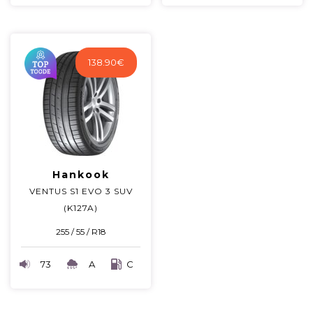
138.90
€
Hankook
VENTUS S1 EVO 3 SUV
(K127A)
255 / 55 / R18
73
A
C