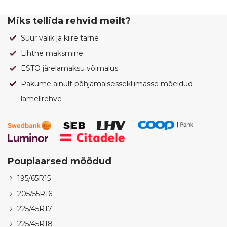
Miks tellida rehvid meilt?
Suur valik ja kiire tarne
Lihtne maksmine
ESTO järelamaksu võimalus
Pakume ainult põhjamaisessekliimasse mõeldud
lamellrehve
Pouplaarsed mõõdud
195/65R15
205/55R16
225/45R17
225/45R18