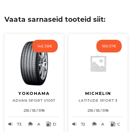
Vaata sarnaseid tooteid siit:
146.38
€
186.97
€
YOKOHAMA
MICHELIN
ADVAN SPORT V105T
LATITUDE SPORT 3
255 / 55 / R18
255 / 55 / R18
73
A
D
72
A
C