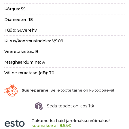
Kõrgus: 55
Diameeter: 18
Tüüp: Suverehv
Kiirus/koormusindeks: V/109
Veeretakistus: B
Märghaardumine: A
Väline müratase (dB): 70
Suurepärane!
Selle toote tarne on 1-3 tööpäeva!
Seda toodet on laos 1tk
Pakume ka häid järelmaksu võimalusi!
kuumakse al.
8.53
€