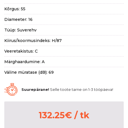
Kõrgus: 55
Diameeter: 16
Tüüp: Suverehv
Kiirus/koormusindeks: H/87
Veeretakistus: C
Märghaardumine: A
Väline müratase (dB): 69
Suurepärane!
Selle toote tarne on 1-3 tööpäeva!
132.25
€
/ tk