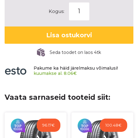
GOODYEAR
Kogus:
EFFICIENTGRIP
PERFORMANCE
2
Lisa ostukorvi
kogus
Seda toodet on laos 4tk
Pakume ka häid järelmaksu võimalusi!
kuumakse al.
8.06
€
Vaata sarnaseid tooteid siit:
96.17
€
100.48
€