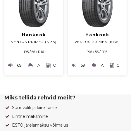
Hankook
Hankook
VENTUS PRIME4 (K135)
VENTUS PRIME4 (K135)
195 / 55 / R16
195 / 55 / R16
69
A
C
69
A
C
Miks tellida rehvid meilt?
Suur valik ja kiire tarne
Lihtne maksmine
ESTO järelamaksu võimalus