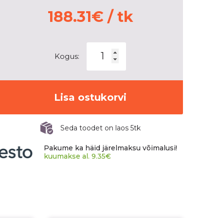
188.31
€
/ tk
GOODYEAR
Kogus:
WRANGLER
DURATRAC
kogus
Lisa ostukorvi
Seda toodet on laos 5tk
Pakume ka häid järelmaksu võimalusi!
kuumakse al.
9.35
€