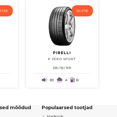
6.13
€
141.07
€
PIRELLI
P ZERO SPORT
255 / 55 / R19
69
A
B
rsed mõõdud
Populaarsed tootjad
Hankook