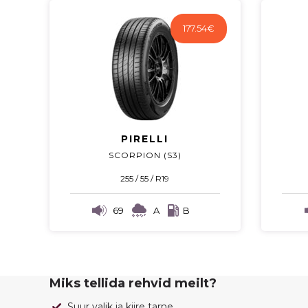
177.54
€
PIRELLI
SCORPION (S3)
255 / 55 / R19
69
A
B
Miks tellida rehvid meilt?
Suur valik ja kiire tarne