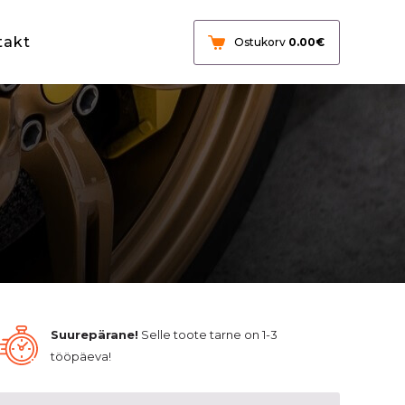
takt
Ostukorv
0.00
€
Suurepärane!
Selle toote tarne on 1-3
tööpäeva!