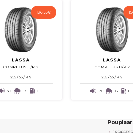
136.55
€
15
LASSA
LASSA
COMPETUS H/P 2
COMPETUS H/P 2
255 / 55 / R19
255 / 55 / R19
71
B
C
71
B
C
Pouplaa
195/65R15