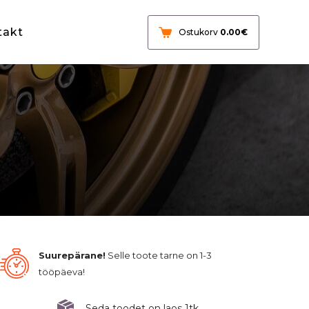
takt
Ostukorv
0.00
€
Suurepärane!
Selle toote tarne on 1-3
tööpäeva!
Seda toodet on laos 1tk