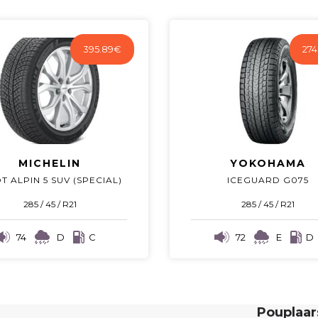
395.89
€
274
MICHELIN
YOKOHAMA
T ALPIN 5 SUV (SPECIAL)
ICEGUARD G075
285 / 45 / R21
285 / 45 / R21
74
D
C
72
E
D
Pouplaa