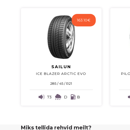
163.10
€
SAILUN
ICE BLAZER ARCTIC EVO
PILO
285 / 45 / R21
73
D
B
Miks tellida rehvid meilt?