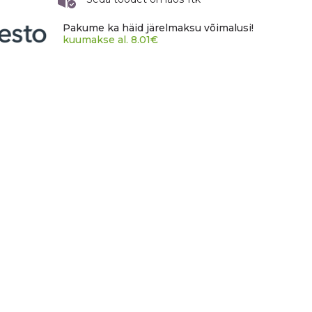
Pakume ka häid järelmaksu võimalusi!
kuumakse al.
8.01
€