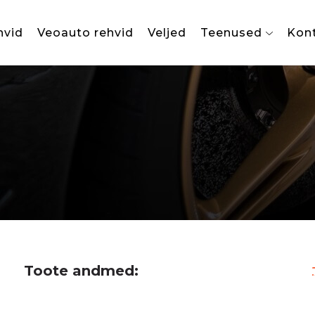
hvid
Veoauto rehvid
Veljed
Teenused
Kon
Toote andmed: