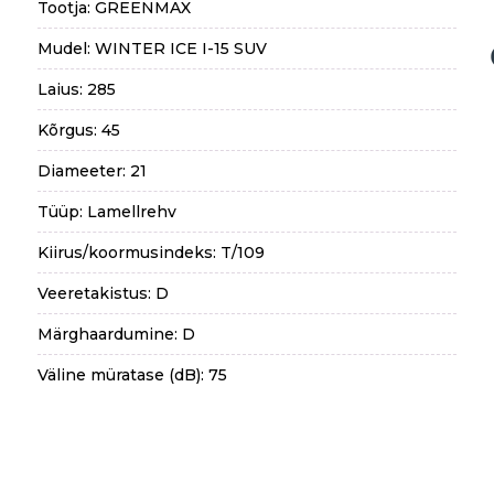
Tootja: GREENMAX
Mudel: WINTER ICE I-15 SUV
Laius: 285
Kõrgus: 45
Diameeter: 21
Tüüp: Lamellrehv
Kiirus/koormusindeks: T/109
Veeretakistus: D
Märghaardumine: D
Väline müratase (dB): 75