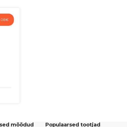
.08
€
rsed mõõdud
Populaarsed tootjad