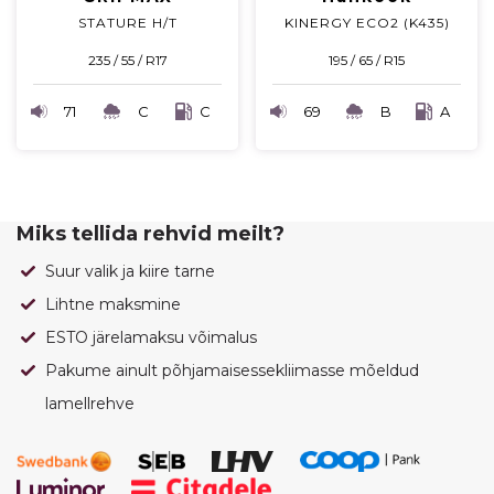
STATURE H/T
KINERGY ECO2 (K435)
235 / 55 / R17
195 / 65 / R15
71
C
C
69
B
A
Miks tellida rehvid meilt?
Suur valik ja kiire tarne
Lihtne maksmine
ESTO järelamaksu võimalus
Pakume ainult põhjamaisessekliimasse mõeldud
lamellrehve