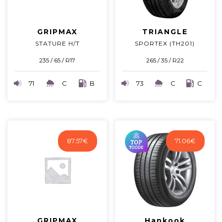
GRIPMAX
TRIANGLE
STATURE H/T
SPORTEX (TH201)
235 / 65 / R17
265 / 35 / R22
71
C
B
73
C
C
87.57
€
71.06
€
GRIPMAX
Hankook