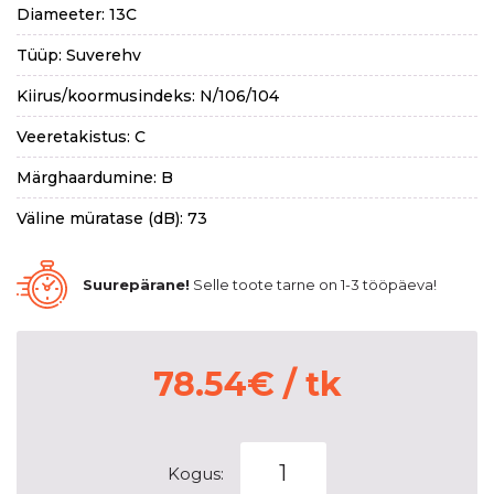
Diameeter: 13C
Tüüp: Suverehv
Kiirus/koormusindeks: N/106/104
Veeretakistus: C
Märghaardumine: B
Väline müratase (dB): 73
Suurepärane!
Selle toote tarne on 1-3 tööpäeva!
78.54
€
/ tk
GT
Kogus:
RADIAL