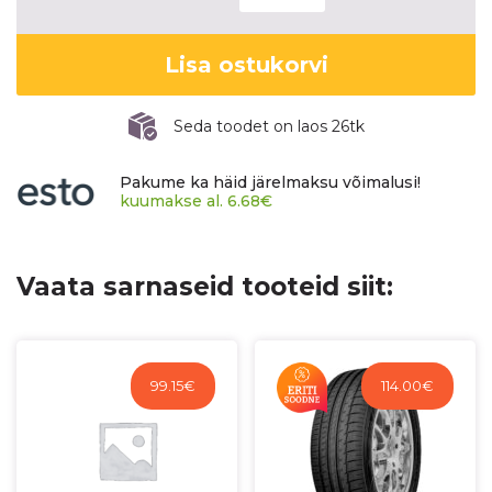
SAVERO
kogus
Lisa ostukorvi
Seda toodet on laos 26tk
Pakume ka häid järelmaksu võimalusi!
kuumakse al.
6.68
€
Vaata sarnaseid tooteid siit:
99.15
€
114.00
€