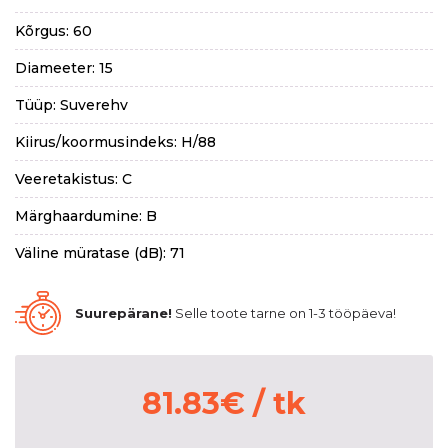
Kõrgus: 60
Diameeter: 15
Tüüp: Suverehv
Kiirus/koormusindeks: H/88
Veeretakistus: C
Märghaardumine: B
Väline müratase (dB): 71
Suurepärane!
Selle toote tarne on 1-3 tööpäeva!
81.83
€
/ tk