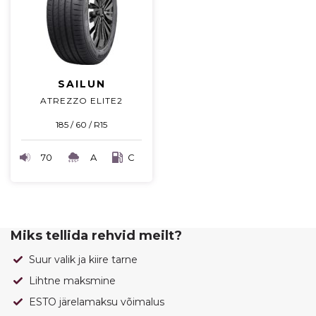
SAILUN
ATREZZO ELITE2
185 / 60 / R15
70
A
C
Miks tellida rehvid meilt?
Suur valik ja kiire tarne
Lihtne maksmine
ESTO järelamaksu võimalus