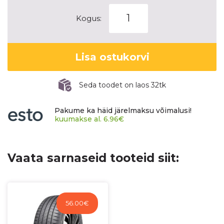
HANKOOK
Kogus:
VENTUS
PRIME3
(K125)
Lisa ostukorvi
kogus
Seda toodet on laos 32tk
Pakume ka häid järelmaksu võimalusi!
kuumakse al.
6.96
€
Vaata sarnaseid tooteid siit:
56.00
€