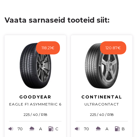
Vaata sarnaseid tooteid siit:
118.21
€
120.87
€
GOODYEAR
CONTINENTAL
EAGLE F1 ASYMMETRIC 6
ULTRACONTACT
225 / 40 / R18
225 / 40 / R18
70
A
C
70
A
B