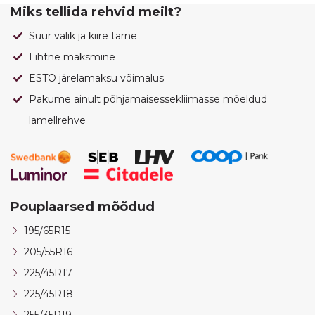
Miks tellida rehvid meilt?
Suur valik ja kiire tarne
Lihtne maksmine
ESTO järelamaksu võimalus
Pakume ainult põhjamaisessekliimasse mõeldud
lamellrehve
Pouplaarsed mõõdud
195/65R15
205/55R16
225/45R17
225/45R18