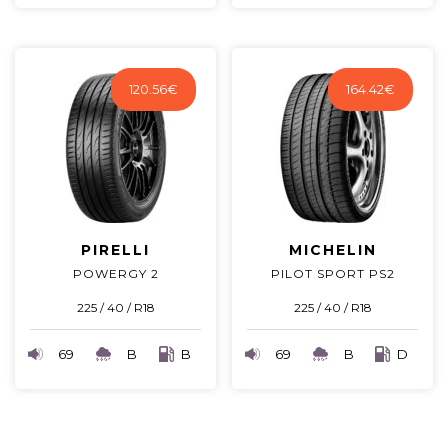
120.56
€
164.42
€
PIRELLI
MICHELIN
POWERGY 2
PILOT SPORT PS2
225 / 40 / R18
225 / 40 / R18
69
B
B
69
B
D