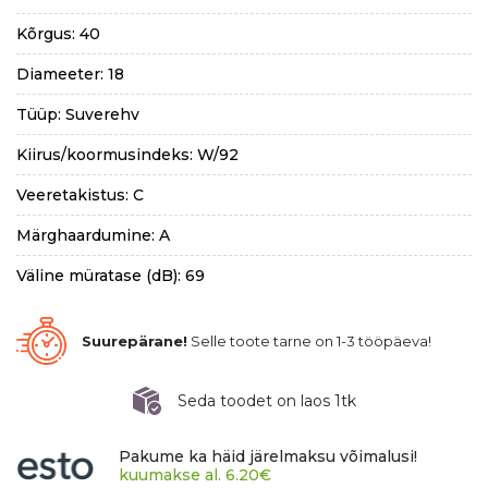
Kõrgus: 40
Diameeter: 18
Tüüp: Suverehv
Kiirus/koormusindeks: W/92
Veeretakistus: C
Märghaardumine: A
Väline müratase (dB): 69
Suurepärane!
Selle toote tarne on 1-3 tööpäeva!
Seda toodet on laos 1tk
Pakume ka häid järelmaksu võimalusi!
kuumakse al.
6.20
€