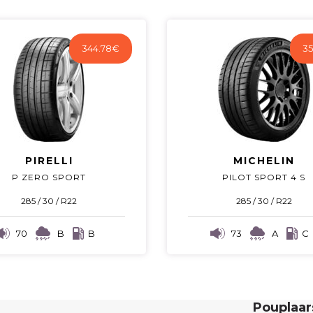
344.78
€
35
PIRELLI
MICHELIN
P ZERO SPORT
PILOT SPORT 4 S
285 / 30 / R22
285 / 30 / R22
70
B
B
73
A
C
Pouplaa