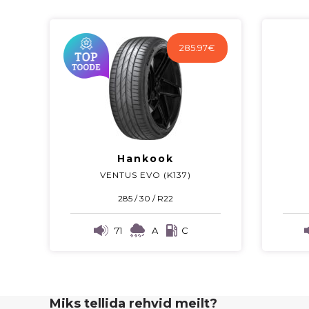
285.97
€
Hankook
VENTUS EVO (K137)
285 / 30 / R22
71
A
C
Miks tellida rehvid meilt?