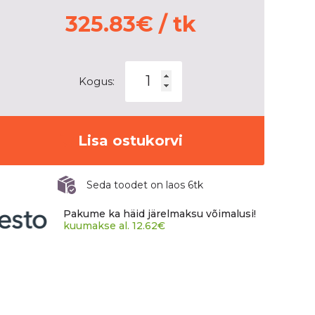
325.83
€
/ tk
HANKOOK
Kogus:
VENTUS
S1
EVO
3
Lisa ostukorvi
(K127)
kogus
Seda toodet on laos 6tk
Pakume ka häid järelmaksu võimalusi!
kuumakse al.
12.62
€