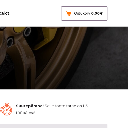
takt
Ostukorv
0.00
€
Suurepärane!
Selle toote tarne on 1-3
tööpäeva!