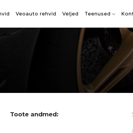
hvid
Veoauto rehvid
Veljed
Teenused
Kon
Toote andmed: