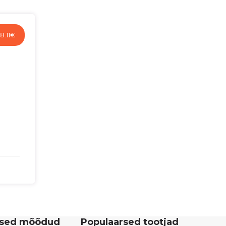
8.11
€
rsed mõõdud
Populaarsed tootjad