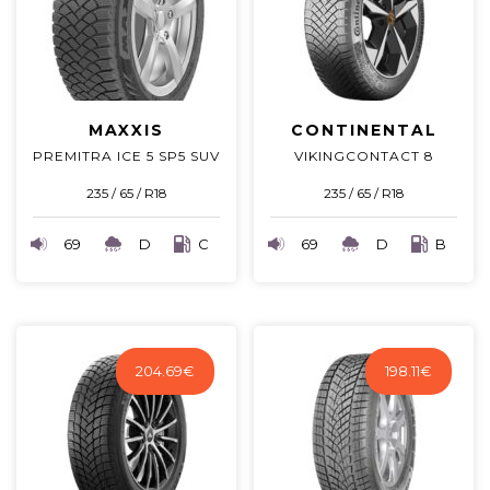
MAXXIS
CONTINENTAL
PREMITRA ICE 5 SP5 SUV
VIKINGCONTACT 8
235 / 65 / R18
235 / 65 / R18
69
D
C
69
D
B
204.69
€
198.11
€