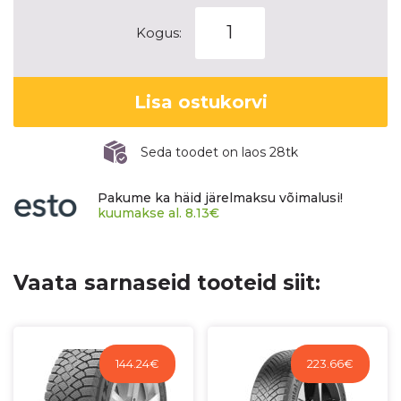
HANKOOK
Kogus:
WINTER
I*CEPT
IZ3
Lisa ostukorvi
X
(W636A)
kogus
Seda toodet on laos 28tk
Pakume ka häid järelmaksu võimalusi!
kuumakse al.
8.13
€
Vaata sarnaseid tooteid siit:
144.24
€
223.66
€