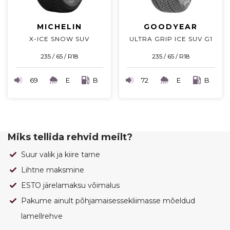
MICHELIN
GOODYEAR
X-ICE SNOW SUV
ULTRA GRIP ICE SUV G1
235 / 65 / R18
235 / 65 / R18
69
E
B
72
E
B
Miks tellida rehvid meilt?
Suur valik ja kiire tarne
Lihtne maksmine
ESTO järelamaksu võimalus
Pakume ainult põhjamaisessekliimasse mõeldud
lamellrehve