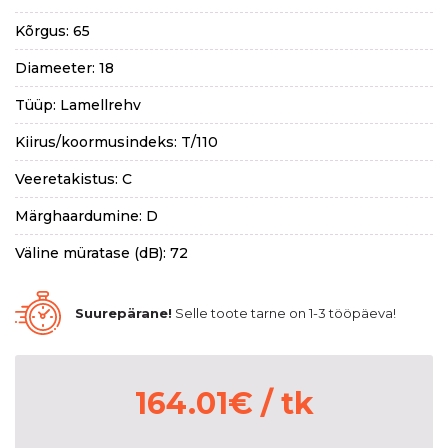
Kõrgus: 65
Diameeter: 18
Tüüp: Lamellrehv
Kiirus/koormusindeks: T/110
Veeretakistus: C
Märghaardumine: D
Väline müratase (dB): 72
Suurepärane!
Selle toote tarne on 1-3 tööpäeva!
164.01
€
/ tk