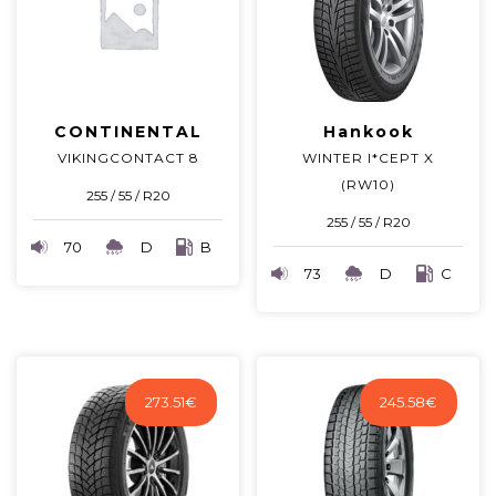
CONTINENTAL
Hankook
VIKINGCONTACT 8
WINTER I*CEPT X
(RW10)
255 / 55 / R20
255 / 55 / R20
70
D
B
73
D
C
273.51
€
245.58
€