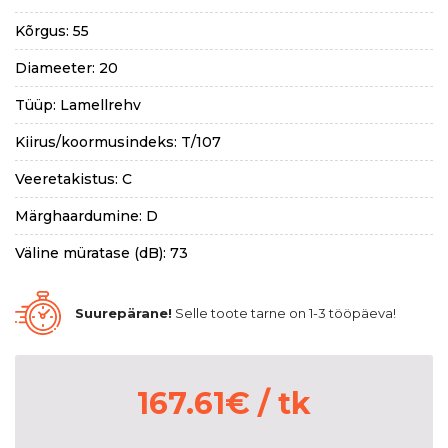
Kõrgus: 55
Diameeter: 20
Tüüp: Lamellrehv
Kiirus/koormusindeks: T/107
Veeretakistus: C
Märghaardumine: D
Väline müratase (dB): 73
Suurepärane!
Selle toote tarne on 1-3 tööpäeva!
167.61
€
/ tk