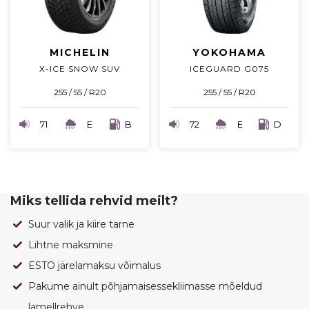
MICHELIN
YOKOHAMA
X-ICE SNOW SUV
ICEGUARD G075
255 / 55 / R20
255 / 55 / R20
71
E
B
72
E
D
Miks tellida rehvid meilt?
Suur valik ja kiire tarne
Lihtne maksmine
ESTO järelamaksu võimalus
Pakume ainult põhjamaisessekliimasse mõeldud
lamellrehve