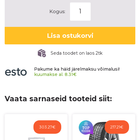
HANKOOK
Kogus:
WINTER
I*CEPT
X
Lisa ostukorvi
(RW10)
kogus
Seda toodet on laos 2tk
Pakume ka häid järelmaksu võimalusi!
kuumakse al.
8.31
€
Vaata sarnaseid tooteid siit:
303.27
€
217.21
€