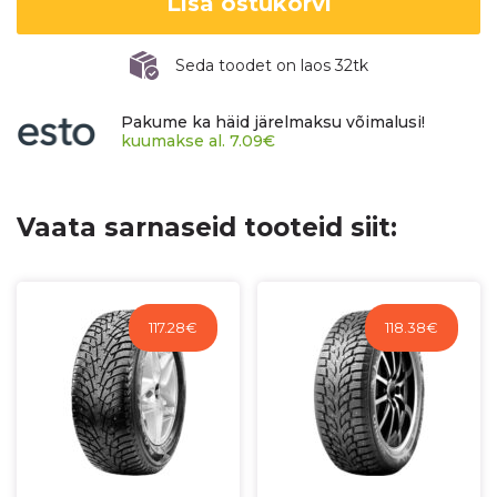
Lisa ostukorvi
(W429)
kogus
Seda toodet on laos 32tk
Pakume ka häid järelmaksu võimalusi!
kuumakse al.
7.09
€
Vaata sarnaseid tooteid siit:
117.28
€
118.38
€