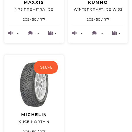
MAXXIS
KUMHO
NP5 PREMITRA ICE
WINTERCRAFT ICE WI32
205 / 50 / R17
205 / 50 / R17
-
-
-
-
-
-
191.67
€
MICHELIN
X-ICE NORTH 4
205 / 50 / R17