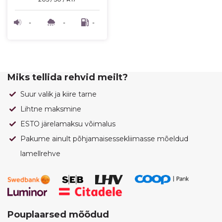
-
-
-
Miks tellida rehvid meilt?
Suur valik ja kiire tarne
Lihtne maksmine
ESTO järelamaksu võimalus
Pakume ainult põhjamaisessekliimasse mõeldud
lamellrehve
Pouplaarsed mõõdud