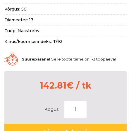
Kõrgus: 50
Diameeter: 17
Tüüp: Naastrehv
Kiirus/koormusindeks: T/93
Suurepärane!
Selle toote tarne on 1-3 tööpäeva!
142.81
€
/ tk
HANKOOK
Kogus:
WINTER
I*PIKE
RS2