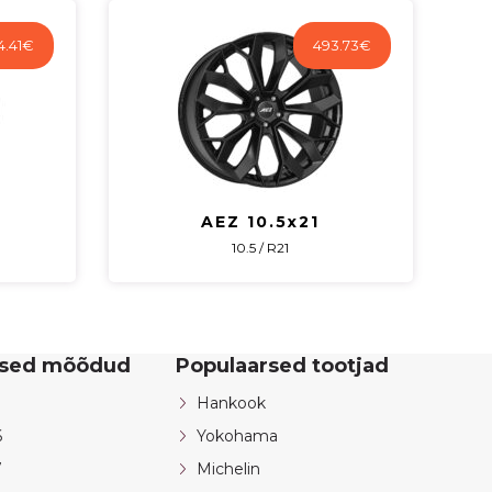
4.41
€
493.73
€
AEZ 10.5x21
10.5 / R21
rsed mõõdud
Populaarsed tootjad
Hankook
6
Yokohama
7
Michelin