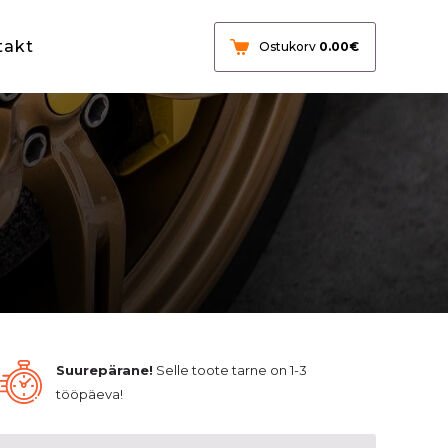
takt
Ostukorv
0.00
€
Suurepärane!
Selle toote tarne on 1-3
tööpäeva!