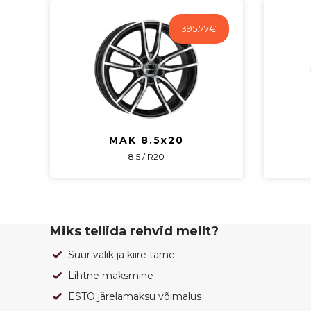
395.77
€
MAK 8.5x20
8.5 / R20
Miks tellida rehvid meilt?
Suur valik ja kiire tarne
Lihtne maksmine
ESTO järelamaksu võimalus