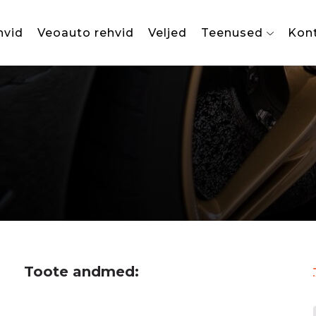
hvid
Veoauto rehvid
Veljed
Teenused
Kon
Toote andmed: