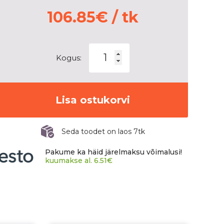
106.85
€
/ tk
KFZ
Kogus:
9197
Silver
6x16
6x180
Lisa ostukorvi
ET110
CB138,8
Seda toodet on laos 7tk
Flat
9197
Pakume ka häid järelmaksu võimalusi!
kogus
kuumakse al.
6.51
€