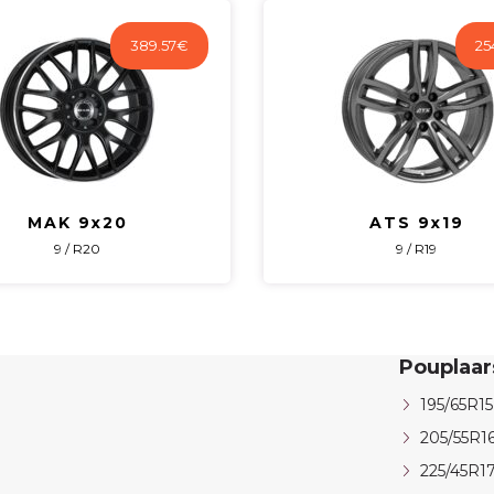
389.57
€
25
MAK 9x20
ATS 9x19
9 / R20
9 / R19
Pouplaa
195/65R15
205/55R1
225/45R1