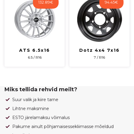
132.89
€
94.45
€
ATS 6.5x16
Dotz 4x4 7x16
6.5 / R16
7 / R16
Miks tellida rehvid meilt?
Suur valik ja kiire tarne
Lihtne maksmine
ESTO järelamaksu võimalus
Pakume ainult põhjamaisessekliimasse mõeldud