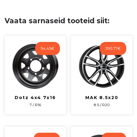
Vaata sarnaseid tooteid siit:
94.45
€
395.77
€
Dotz 4x4 7x16
MAK 8.5x20
7 / R16
8.5 / R20