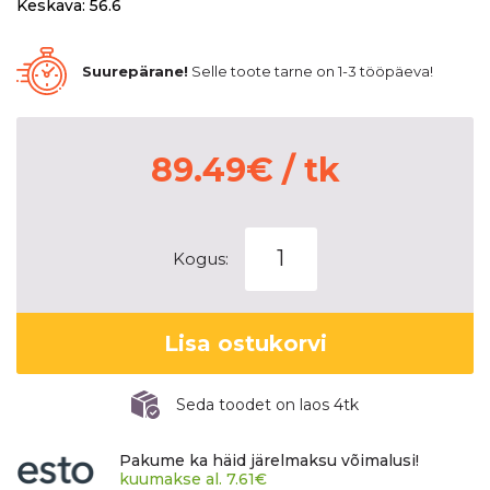
Keskava: 56.6
Suurepärane!
Selle toote tarne on 1-3 tööpäeva!
89.49
€
/ tk
KFZ
Kogus:
9507
Black
6x16
Lisa ostukorvi
4x100
ET40
CB56,6
Seda toodet on laos 4tk
60°
9507
Pakume ka häid järelmaksu võimalusi!
kogus
kuumakse al.
7.61
€