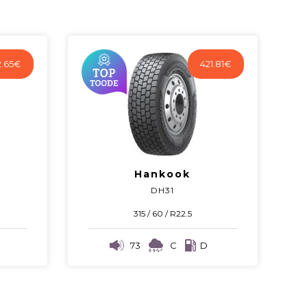
2.65
€
421.81
€
Hankook
DH31
315 / 60 / R22.5
73
C
D