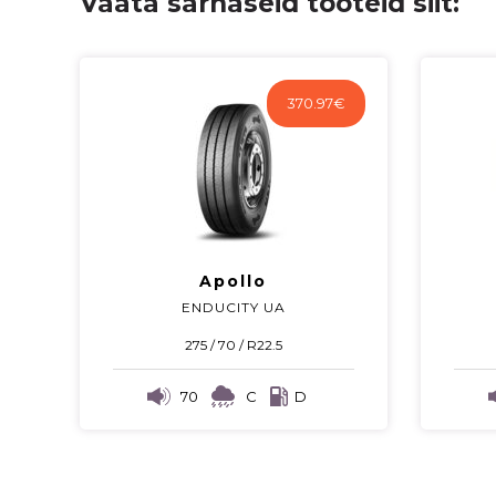
Vaata sarnaseid tooteid siit:
370.97
€
Apollo
ENDUCITY UA
275 / 70 / R22.5
70
C
D