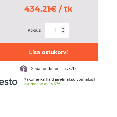
434.21
€
/ tk
Kumho
Kogus:
KMA12
kogus
Lisa ostukorvi
Seda toodet on laos 32tk
Pakume ka häid järelmaksu võimalusi!
kuumakse al.
14.57
€