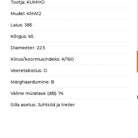
Tootja: KUMHO
Mudel: KMA12
Laius: 385
Kõrgus: 65
Diameeter: 22.5
Kiirus/koormusindeks: K/160
Veeretakistus: D
Märghaardumine: B
Väline müratase (dB): 74
Silla asetus: Juhtsild ja treiler