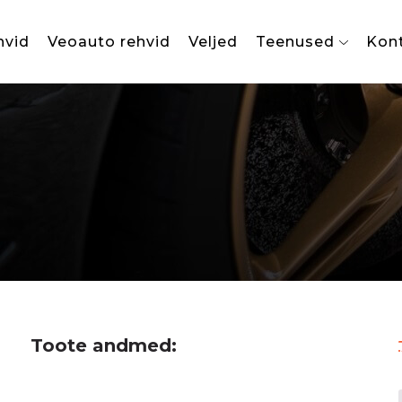
hvid
Veoauto rehvid
Veljed
Teenused
Kon
Toote andmed: