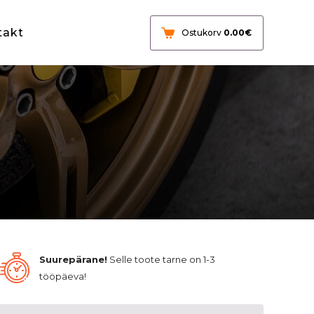
takt
Ostukorv
0.00
€
Suurepärane!
Selle toote tarne on 1-3
tööpäeva!