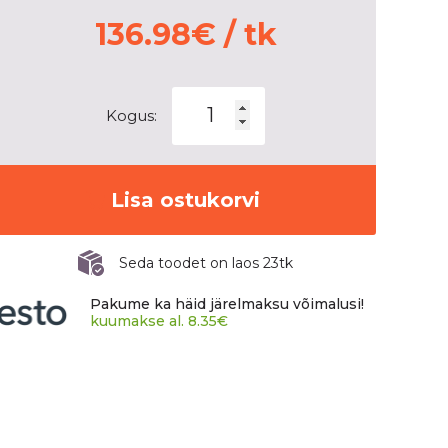
136.98
€
/ tk
KUMHO
Kogus:
WINTERCRAFT
ICE
WI51
kogus
Lisa ostukorvi
Seda toodet on laos 23tk
Pakume ka häid järelmaksu võimalusi!
kuumakse al.
8.35
€