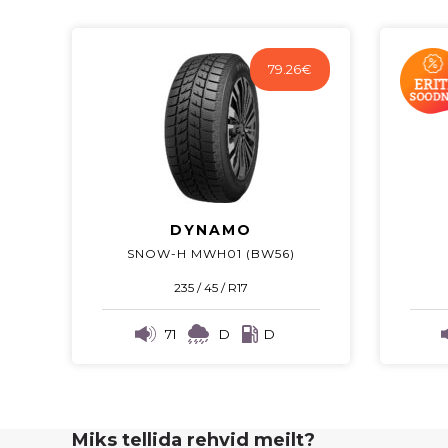
79.26
€
DYNAMO
SNOW-H MWH01 (BW56)
235 / 45 / R17
71
D
D
Miks tellida rehvid meilt?