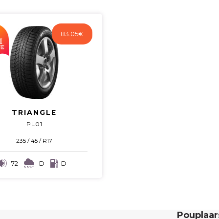
83.05
€
TRIANGLE
PL01
235 / 45 / R17
72
D
D
Pouplaa