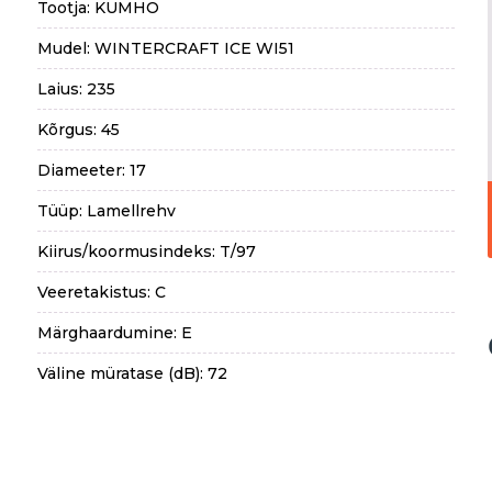
Tootja: KUMHO
Mudel: WINTERCRAFT ICE WI51
Laius: 235
Kõrgus: 45
Diameeter: 17
Tüüp: Lamellrehv
Kiirus/koormusindeks: T/97
Veeretakistus: C
Märghaardumine: E
Väline müratase (dB): 72