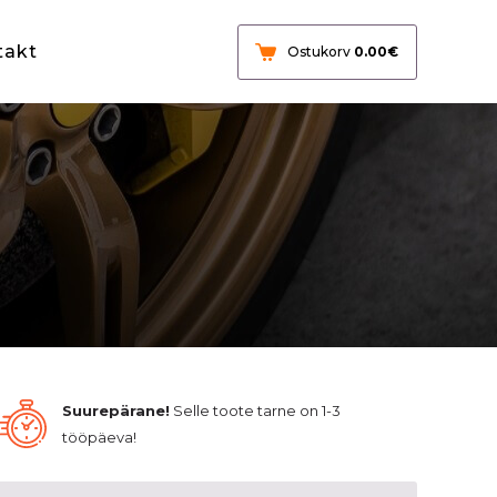
takt
Ostukorv
0.00
€
Suurepärane!
Selle toote tarne on 1-3
tööpäeva!