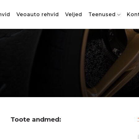
hvid
Veoauto rehvid
Veljed
Teenused
Kon
Toote andmed: