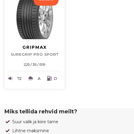
GRIPMAX
SUREGRIP PRO SPORT
225 / 35 / R19
72
A
D
Miks tellida rehvid meilt?
Suur valik ja kiire tarne
Lihtne maksmine