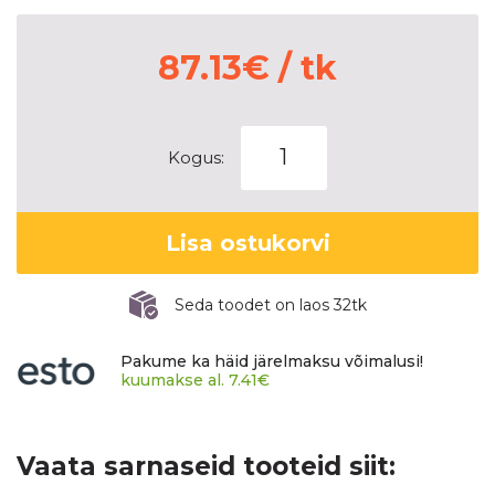
87.13
€
/ tk
LASSA
Kogus:
DRIVEWAYS
SPORT+
kogus
Lisa ostukorvi
Seda toodet on laos 32tk
Pakume ka häid järelmaksu võimalusi!
kuumakse al.
7.41
€
Vaata sarnaseid tooteid siit: