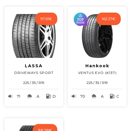
97.61
€
162.27
€
LASSA
Hankook
DRIVEWAYS SPORT
VENTUS EVO (K137)
225 / 35 / R19
225 / 35 / R19
71
A
D
70
A
C
88.58
€