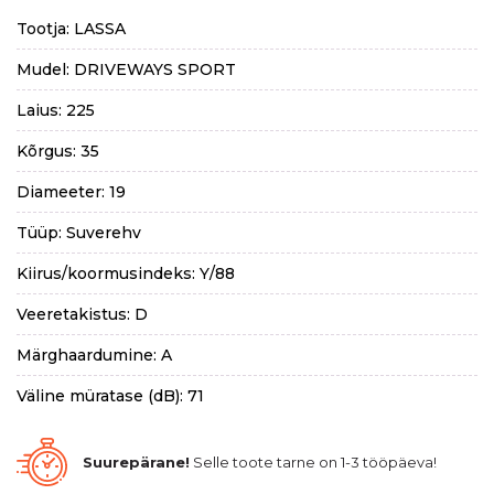
Tootja: LASSA
Mudel: DRIVEWAYS SPORT
Laius: 225
Kõrgus: 35
Diameeter: 19
Tüüp: Suverehv
Kiirus/koormusindeks: Y/88
Veeretakistus: D
Märghaardumine: A
Väline müratase (dB): 71
Suurepärane!
Selle toote tarne on 1-3 tööpäeva!