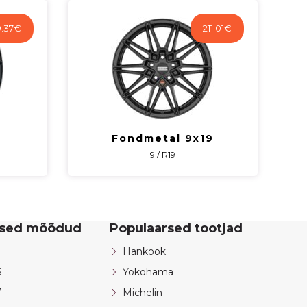
.37
€
211.01
€
Fondmetal 9x19
9 / R19
rsed mõõdud
Populaarsed tootjad
Hankook
6
Yokohama
7
Michelin