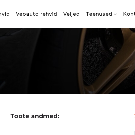
hvid
Veoauto rehvid
Veljed
Teenused
Kon
Toote andmed: