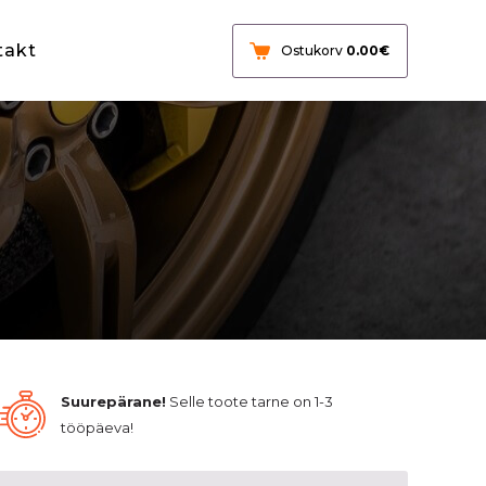
takt
Ostukorv
0.00
€
Suurepärane!
Selle toote tarne on 1-3
tööpäeva!