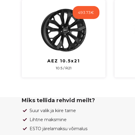
493.73
€
AEZ 10.5x21
10.5 / R21
Miks tellida rehvid meilt?
Suur valik ja kiire tarne
Lihtne maksmine
ESTO järelamaksu võimalus