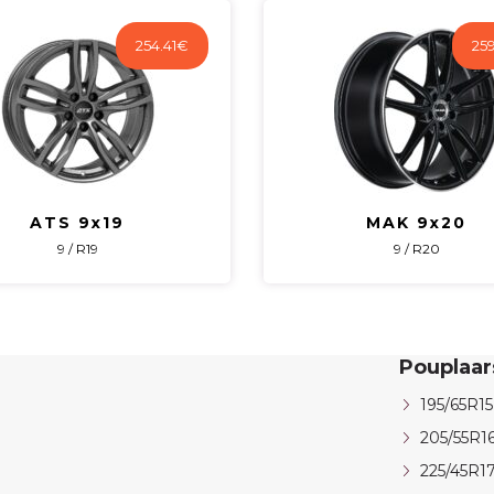
254.41
€
259
ATS 9x19
MAK 9x20
9 / R19
9 / R20
Pouplaa
195/65R15
205/55R1
225/45R1