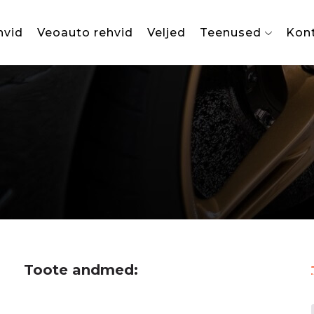
hvid
Veoauto rehvid
Veljed
Teenused
Kon
Toote andmed: