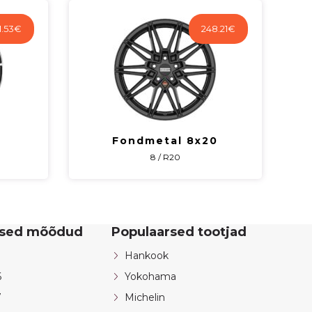
.53
€
248.21
€
Fondmetal 8x20
8 / R20
rsed mõõdud
Populaarsed tootjad
Hankook
6
Yokohama
7
Michelin