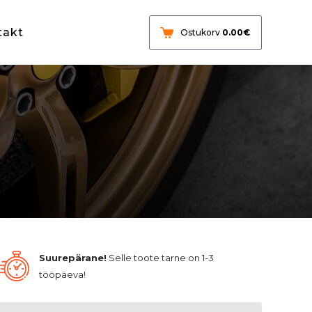
takt
Ostukorv
0.00
€
Suurepärane!
Selle toote tarne on 1-3
tööpäeva!