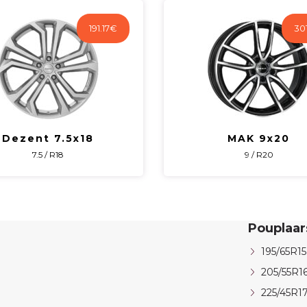
191.17
€
301
Dezent 7.5x18
MAK 9x20
7.5 / R18
9 / R20
Pouplaa
195/65R15
205/55R1
225/45R1