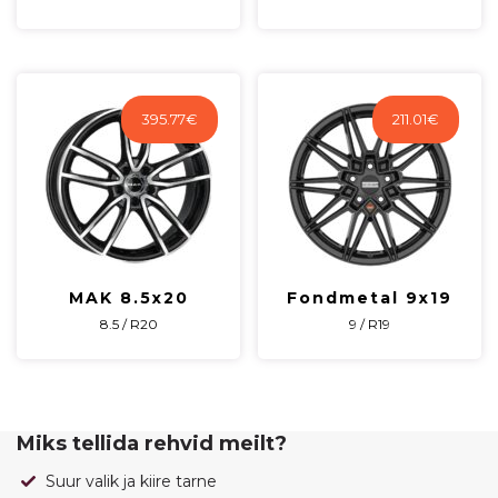
395.77
€
211.01
€
MAK 8.5x20
Fondmetal 9x19
8.5 / R20
9 / R19
Miks tellida rehvid meilt?
Suur valik ja kiire tarne