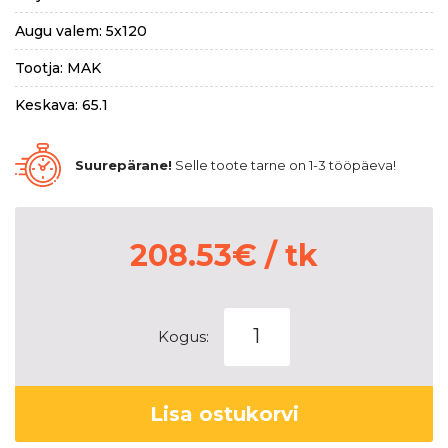
Augu valem: 5x120
Tootja: MAK
Keskava: 65.1
Suurepärane!
Selle toote tarne on 1-3 tööpäeva!
208.53
€
/ tk
MAK
Kogus:
Load
5
Silver
Lisa ostukorvi
7x17
5x120