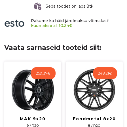
ET55
Seda toodet on laos 8tk
CB65,1
R14
Pakume ka häid järelmaksu võimalusi!
1200
kuumakse al.
10.34
€
kg
F70705DSI55IG3X
kogus
Vaata sarnaseid tooteid siit:
259.37
€
248.21
€
MAK 9x20
Fondmetal 8x20
9 / R20
8 / R20