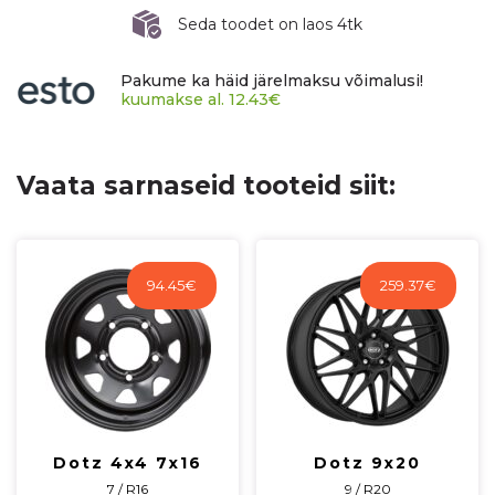
ET54
Seda toodet on laos 4tk
CB66,6
R14
Pakume ka häid järelmaksu võimalusi!
930
kuumakse al.
12.43
€
kg
F8590SAGB54KS5X
kogus
Vaata sarnaseid tooteid siit:
94.45
€
259.37
€
Dotz 4x4 7x16
Dotz 9x20
7 / R16
9 / R20