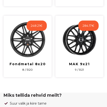
248.21
€
284.17
€
Fondmetal 8x20
MAK 9x21
8 / R20
9 / R21
Miks tellida rehvid meilt?
Suur valik ja kiire tarne