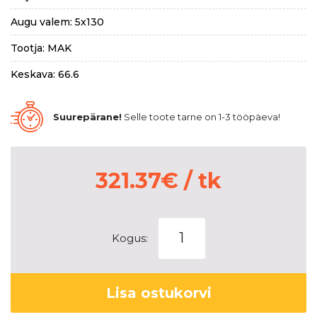
Augu valem: 5x130
Tootja: MAK
Keskava: 66.6
Suurepärane!
Selle toote tarne on 1-3 tööpäeva!
321.37
€
/ tk
MAK
Kogus:
Stark
Gloss
Black
Lisa ostukorvi
8,5x19
5x130