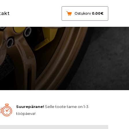
takt
Ostukorv
0.00
€
Suurepärane!
Selle toote tarne on 1-3
tööpäeva!