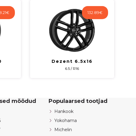
8.21
€
132.89
€
0
Dezent 6.5x16
6.5 / R16
rsed mõõdud
Populaarsed tootjad
Hankook
6
Yokohama
7
Michelin