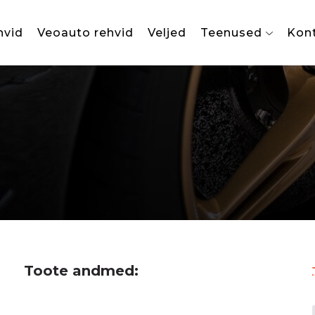
hvid
Veoauto rehvid
Veljed
Teenused
Kon
Toote andmed: