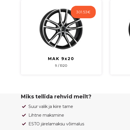
301.53
€
MAK 9x20
9 / R20
Miks tellida rehvid meilt?
Suur valik ja kiire tarne
Lihtne maksmine
ESTO järelamaksu võimalus