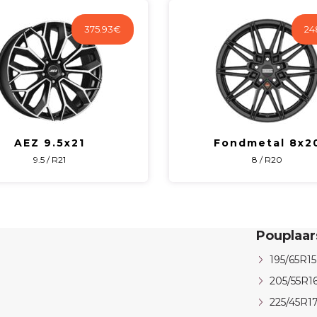
375.93
€
24
AEZ 9.5x21
Fondmetal 8x2
9.5 / R21
8 / R20
Pouplaa
195/65R15
205/55R1
225/45R1