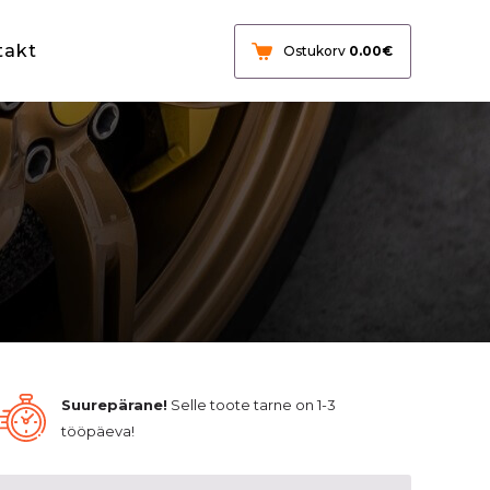
takt
Ostukorv
0.00
€
Suurepärane!
Selle toote tarne on 1-3
tööpäeva!