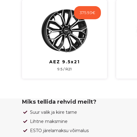
375.93
€
AEZ 9.5x21
9.5 / R21
Miks tellida rehvid meilt?
Suur valik ja kiire tarne
Lihtne maksmine
ESTO järelamaksu võimalus