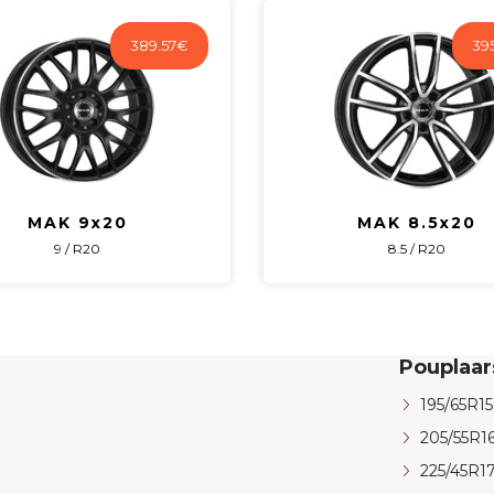
389.57
€
395
MAK 9x20
MAK 8.5x20
9 / R20
8.5 / R20
Pouplaa
195/65R15
205/55R1
225/45R1