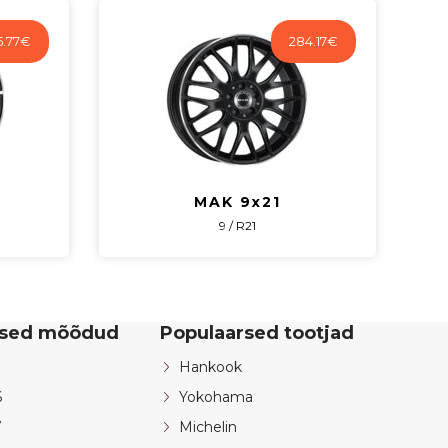
.77
€
284.17
€
MAK 9x21
9 / R21
rsed mõõdud
Populaarsed tootjad
Hankook
6
Yokohama
7
Michelin