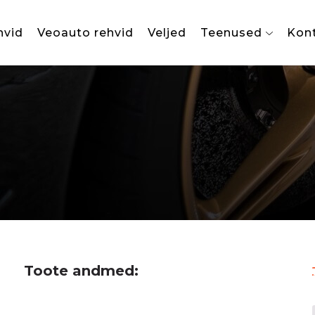
hvid
Veoauto rehvid
Veljed
Teenused
Kon
Toote andmed: