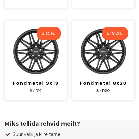
211.01
€
248.21
€
Fondmetal 9x19
Fondmetal 8x20
9 / R19
8 / R20
Miks tellida rehvid meilt?
Suur valik ja kiire tarne