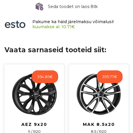
ET39
Seda toodet on laos 8tk
CB66,6
R13
Pakume ka häid järelmaksu võimalusi!
610
kuumakse al.
10.71
€
kg
F7570UNGB39WS2X
kogus
Vaata sarnaseid tooteid siit:
354.85
€
395.77
€
AEZ 9x20
MAK 8.5x20
9 / R20
8.5 / R20