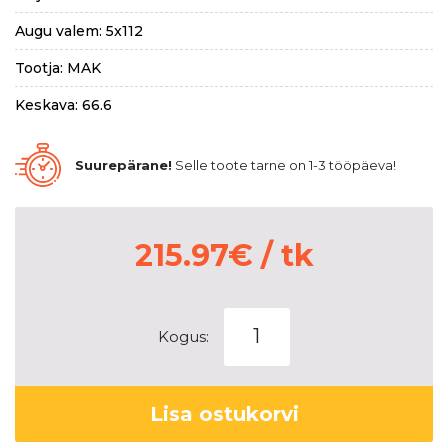
Augu valem: 5x112
Tootja: MAK
Keskava: 66.6
Suurepärane!
Selle toote tarne on 1-3 tööpäeva!
215.97
€
/ tk
MAK
Kogus:
Union
Gloss
Black
Lisa ostukorvi
7,5x17
5x112